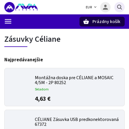
EUR
Prázdny košík
Hľadať
Zásuvky Céliane
Najpredávanejšie
Montážna doska pre CÉLIANE a MOSAIC
4/5M - 2P 80252
Skladom
4,63 €
CÉLIANE Zásuvka USB predkonektorovaná
67372