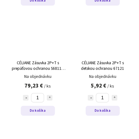
Do košíka
Do košíka
CÉLIANE Zásuvka 2P+T s
CÉLIANE Zásuvka 2P+T s
prepäťovou ochranou S68111
detskou ochranou 67121
biela
Na objednávku
Na objednávku
79,23 €
5,92 €
/ ks
/ ks
Do košíka
Do košíka