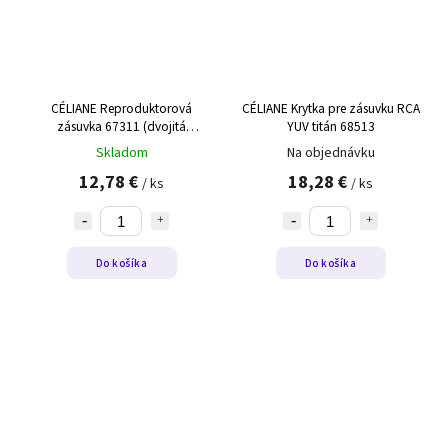
CÉLIANE Reproduktorová
CÉLIANE Krytka pre zásuvku RCA
zásuvka 67311 (dvojitá
YUV titán 68513
reproduktorová zásuvka
Skladom
Na objednávku
2x67311)
12,78 €
18,28 €
/ ks
/ ks
Do košíka
Do košíka