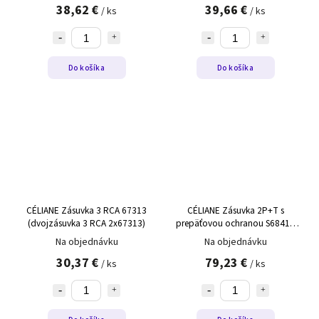
38,62 €
39,66 €
/ ks
/ ks
Do košíka
Do košíka
CÉLIANE Zásuvka 3 RCA 67313
CÉLIANE Zásuvka 2P+T s
(dvojzásuvka 3 RCA 2x67313)
prepäťovou ochranou S68411
titán
Na objednávku
Na objednávku
30,37 €
79,23 €
/ ks
/ ks