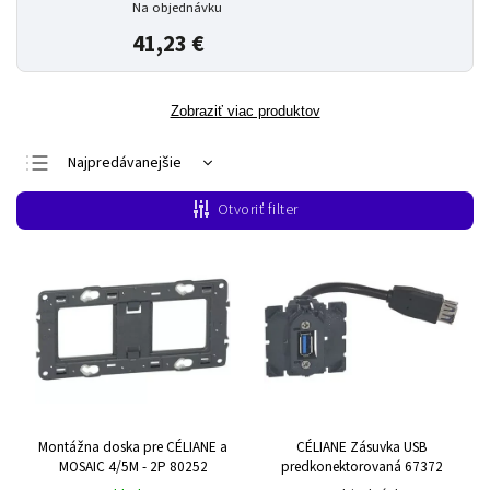
Na objednávku
41,23 €
Zobraziť viac produktov
Najpredávanejšie
Najlacnejšie
Otvoriť filter
Najdrahšie
Abecedne
Montážna doska pre CÉLIANE a
CÉLIANE Zásuvka USB
MOSAIC 4/5M - 2P 80252
predkonektorovaná 67372