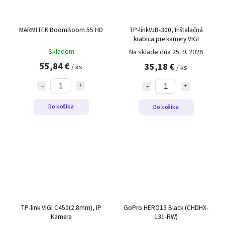
MARMITEK BoomBoom 55 HD
TP-linkVJB-300, Inštalačná
krabica pre kamery VIGI
Skladom
Na sklade dňa 25. 9. 2026
55,84 €
35,18 €
/ ks
/ ks
Do košíka
Do košíka
TP-link VIGI C450(2.8mm), IP
GoPro HERO13 Black (CHDHX-
Kamera
131-RW)