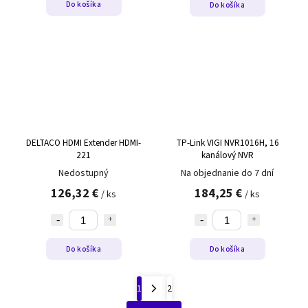
Do košíka
Do košíka
DELTACO HDMI Extender HDMI-
TP-Link VIGI NVR1016H, 16
221
kanálový NVR
Nedostupný
Na objednanie do 7 dní
126,32 €
184,25 €
/ ks
/ ks
Do košíka
Do košíka
1
2