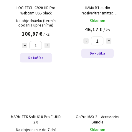
LOGITECH C920 HD Pro
HAMA BT audio
Webcam USB black
receiver/transmitter,
analóg+digital
Na objednávku (termín
Skladom
dodania upresníme)
46,17 €
/ ks
106,97 €
/ ks
Do košíka
Do košíka
MARMITEK Split 618 Pro E UHD
GoPro MAX 2 + Accessories
2.0
Bundle
Na objednanie do 7 dní
Skladom