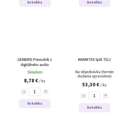
Do košíka
Do košíka
GEMBIRD Prevodník z
MARMITEK Split TS12
digitálneho audio
Na objednávku (termín
Skladom
dodania upresníme)
8,78 €
/ ks
53,30 €
/ ks
Do košíka
Do košíka