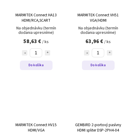
MARMITEK Connect HA13
MARMITEK Connect VH51
HDMI/RCA,SCART
VGA/HDMI
Na objednávku (termín
Na objednávku (termín
dodania upresníme)
dodania upresníme)
58,63 €
63,96 €
/ ks
/ ks
Do košíka
Do košíka
MARMITEK Connect HV15
GEMBIRD 2-portový pasívny
HDMI/VGA
HDMI spliter DSP-2PH4-04