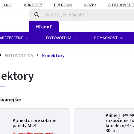
O NÁS
KONTAKTY
PREDAJŇA
SLUŽBY
ELEKTROMATERI
Hľadať
ABEZPEČENIE
FOTOVOLTIKA
DOMÁCNOSŤ
FOTOVOLTIKA
Konektory
/
ektory
ávanejšie
Kábel TIPA M
Konektor pre solárne
rozbočenie 1x
panely MC4
konektor/ 4x 
30cm
Momentálne nedostupné