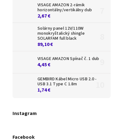
VISAGE AMAZON 2-rámik
K
horizontálny/vertikálny dub
ro
2,67 €
Solárny panel 12V/110W
monokryštalický shingle
SOLARFAM full black
89,10 €
VISAGE AMAZON Spínač č. 1 dub
4,45 €
GEMBIRD Kábel Micro USB 2.0 -
USB 3.1 Type C 1.8m
1,74 €
Instagram
Facebook