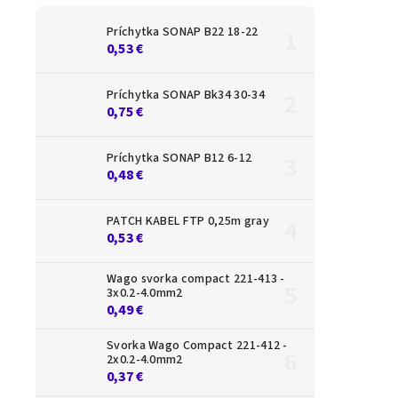
K
Príchytka SONAP B22 18-22
ro
0,53 €
Príchytka SONAP Bk34 30-34
0,75 €
Príchytka SONAP B12 6-12
0,48 €
PATCH KABEL FTP 0,25m gray
0,53 €
Wago svorka compact 221-413 -
3x0.2-4.0mm2
0,49 €
Svorka Wago Compact 221-412 -
2x0.2-4.0mm2
0,37 €