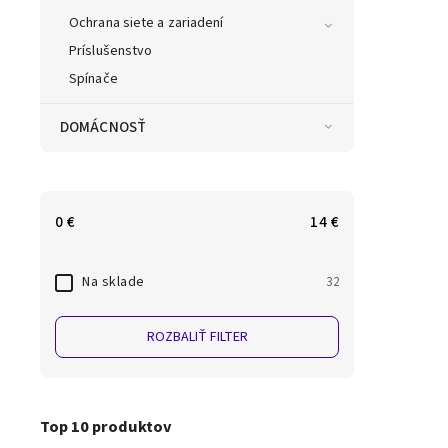
Ochrana siete a zariadení
K
Príslušenstvo
Spínače
DOMÁCNOSŤ
Produk
0
€
14
€
Na sklade
32
ROZBALIŤ FILTER
Top 10 produktov