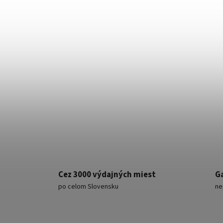
MG k
Cez 3000 výdajných miest
G
po celom Slovensku
ne