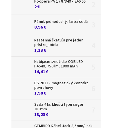
Podpera PV 17 8/340 - 246 55
2 €
Rámik jednoduchý, farba šedá
0,96 €
Nástenná škatuľa pre jeden
prístroj, biela
1,33 €
Nabíjacie svietidlo COB LED
Produk
P4540, 750 lm, 1800 mAh
14,41 €
BS 2031 - magnetický kontakt
povrchový
1,90 €
Sada 4 ks klieští typu seger
180mm
13,23 €
GEMBIRD Kábel Jack 3,5mm/Jack