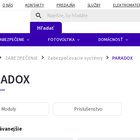
O NÁS
KONTAKTY
PREDAJŇA
SLUŽBY
ELEKTROMATERI
Hľadať
ABEZPEČENIE
FOTOVOLTIKA
DOMÁCNOSŤ
ZABEZPEČENIE
Zabezpečovacie systémy
PARADOX
/
/
RADOX
Moduly
Príslušenstvo
ávanejšie