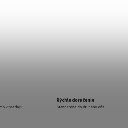
tektor PIR +
AWO 232
Skladom
36,79 €
/ ks
s
Do košíka
Rýchle doručenie
mo v predajni
Štandardne do druhého dňa