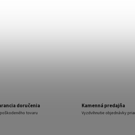
ontakt YB-35WR plastový závrtný
Bezdrátový kombinovaný de
MW. JA-180W
Skladom
Vypredané
4,68 €
130,03 €
/ ks
/ k
Do košíka
Do košíka
arancia doručenia
Kamenná predajňa
poškodeného tovaru
Vyzdvihnutie objednávky pria