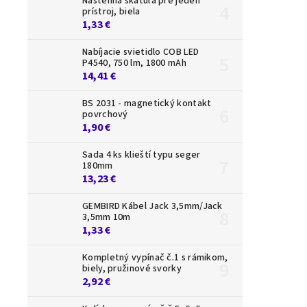
Nástenná škatuľa pre jeden
prístroj, biela
1,33 €
Nabíjacie svietidlo COB LED
P4540, 750 lm, 1800 mAh
14,41 €
BS 2031 - magnetický kontakt
povrchový
1,90 €
Sada 4 ks klieští typu seger
180mm
13,23 €
GEMBIRD Kábel Jack 3,5mm/Jack
3,5mm 10m
1,33 €
Kompletný vypínač č.1 s rámikom,
biely, pružinové svorky
2,92 €
PATCH