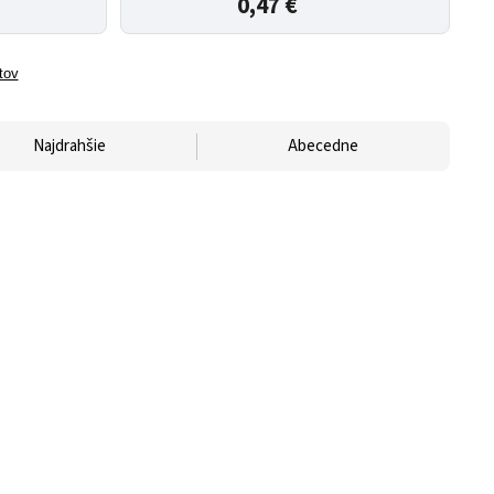
0,47 €
tov
Najdrahšie
Abecedne
.25m čierny
GEMBIRD Patch kábel UTP 0.25m zelený