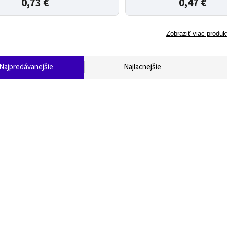
0,73 €
0,47 €
Zobraziť viac produk
Najpredávanejšie
Najlacnejšie
PATCH KABEL UTP 2m purple
GEMBIRD Patch kábel UTP 0