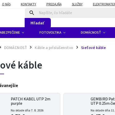
O NÁS
KONTAKTY
PREDAJŇA
SLUŽBY
ELEKTROMATERI
Hľadať
ABEZPEČENIE
FOTOVOLTIKA
DOMÁCNOSŤ
DOMÁCNOSŤ
Káble a príslušenstvo
Sieťové káble
/
/
ťové káble
ávanejšie
PATCH KABEL UTP 2m
GEMBIRD Pat
purple
UTP 0.25m či
Na sklade dňa 7. 8. 2026
Na sklade dňa 11.