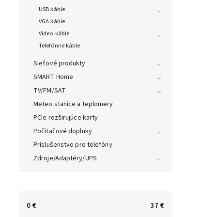
USB káble
VGA káble
Video káble
Telefónne káble
Sieťové produkty
SMART Home
TV/FM/SAT
Meteo stanice a teplomery
PCIe rozširujúce karty
Počítačové doplnky
Príslušenstvo pre telefóny
Zdroje/Adaptéry/UPS
0
€
37
€
PATCH 