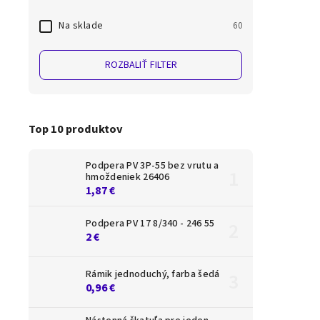
Na sklade
60
ROZBALIŤ FILTER
Top 10 produktov
Podpera PV 3P-55 bez vrutu a
hmoždeniek 26406
1,87 €
Podpera PV 17 8/340 - 246 55
2 €
Rámik jednoduchý, farba šedá
0,96 €
PATCH