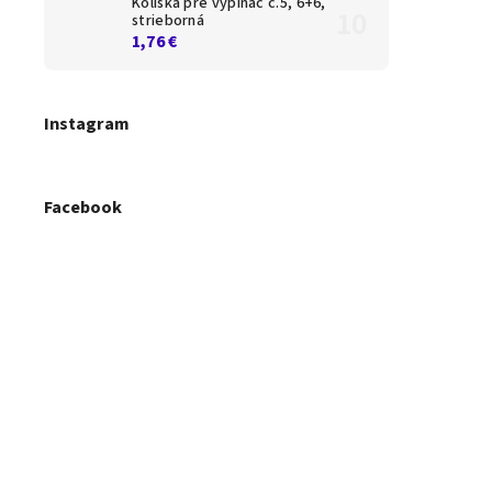
Kolíska pre vypínač č.5, 6+6,
strieborná
1,76 €
Instagram
Facebook
PATCH