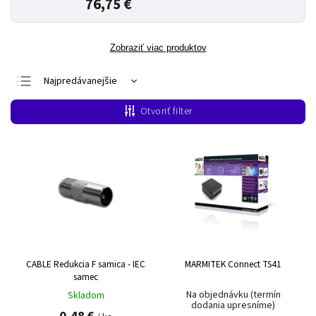
76,75 €
Zobraziť viac produktov
Najpredávanejšie
Najlacnejšie
Otvoriť filter
Najdrahšie
Abecedne
CABLE Redukcia F samica - IEC
MARMITEK Connect TS41
samec
Na objednávku (termín
Skladom
dodania upresníme)
0,48 €