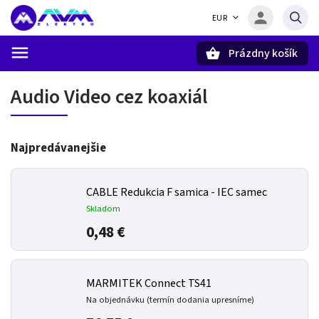
EUR
Prázdny košík
Hľadať
Audio Video cez koaxiál
Najpredávanejšie
CABLE Redukcia F samica - IEC samec
Skladom
0,48 €
MARMITEK Connect TS41
Na objednávku (termín dodania upresníme)