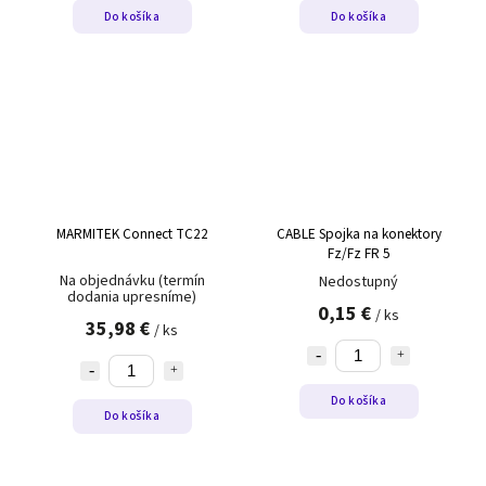
Do košíka
Do košíka
MARMITEK Connect TC22
CABLE Spojka na konektory
Fz/Fz FR 5
Na objednávku (termín
Nedostupný
dodania upresníme)
0,15 €
/ ks
35,98 €
/ ks
Do košíka
Do košíka