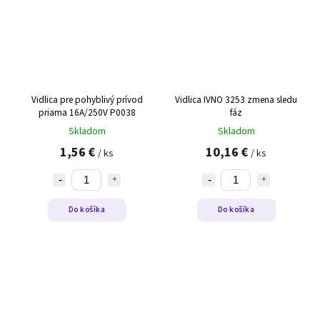
Vidlica pre pohyblivý prívod
Vidlica IVNO 3253 zmena sledu
priama 16A/250V P0038
fáz
Skladom
Skladom
1,56 €
10,16 €
/ ks
/ ks
Do košíka
Do košíka