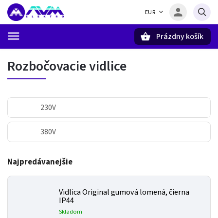
EUR
Prázdny košík
Hľadať
Rozbočovacie vidlice
230V
380V
Najpredávanejšie
Vidlica Original gumová lomená, čierna
IP44
Skladom