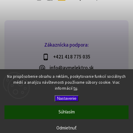
Zákaznícka podpora:
+421 418 775 035
info@avmelektro.sk
Na prispôsobenie obsahu a reklám, poskytovanie funkcií sociálnych
médií a analýzu návštevnosti používame súbory cookie.
Viac
informácií
tu
.
Copyright 2026
AVM elektro
. Všetky práva vyhradené.
Nastavenie
Upraviť nastavenie cookies
Vytvořil
Shoptet
| Design
Shoptak.cz
Súhlasím
Odmietnuť