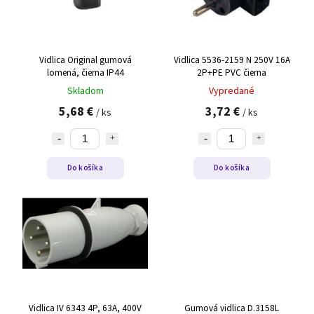
Vidlica Original gumová
Vidlica 5536-2159 N 250V 16A
lomená, čierna IP44
2P+PE PVC čierna
Skladom
Vypredané
5,68 €
3,72 €
/ ks
/ ks
Do košíka
Do košíka
Vidlica IV 6343 4P, 63A, 400V
Gumová vidlica D.3158L