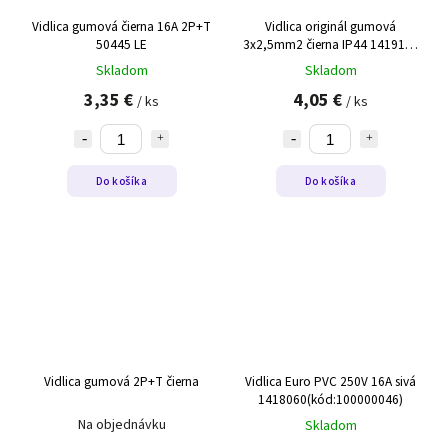
Vidlica gumová čierna 16A 2P+T
Vidlica originál gumová
50445 LE
3x2,5mm2 čierna IP44 1419190
(kód:100000039)
Skladom
Skladom
3,35 €
4,05 €
/ ks
/ ks
Do košíka
Do košíka
Vidlica gumová 2P+T čierna
Vidlica Euro PVC 250V 16A sivá
1418060(kód:100000046)
Na objednávku
Skladom