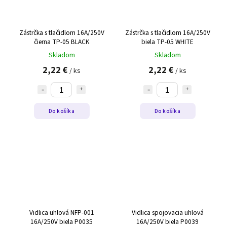
Zástrčka s tlačidlom 16A/250V
Zástrčka s tlačidlom 16A/250V
čierna TP-05 BLACK
biela TP-05 WHITE
Skladom
Skladom
2,22 €
2,22 €
/ ks
/ ks
Do košíka
Do košíka
Vidlica uhlová NFP-001
Vidlica spojovacia uhlová
16A/250V biela P0035
16A/250V biela P0039