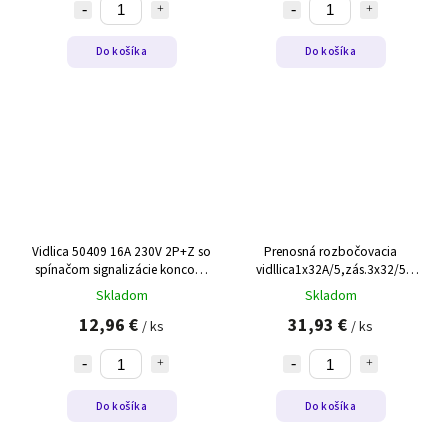
Do košíka
Do košíka
Vidlica 50409 16A 230V 2P+Z so
Prenosná rozbočovacia
spínačom signalizácie koncová
vidllica1x32A/5,zás.3x32/5
biela/sivá
(B.MINI-2)
Skladom
Skladom
12,96 €
31,93 €
/ ks
/ ks
Do košíka
Do košíka