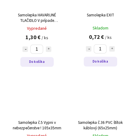
Samolepka HAVARIJNÉ
Samolepka EXIT
TLAČIDLO V prípade
nebezpečenstva stlač!
Skladom
Vypredané
0,72 €
1,30 €
/ ks
/ ks
Do košíka
Do košíka
Samolepka č.5 Vypni v
Samolepka č.36 PVC štítok
nebezpečenstve ! 105x35mm
káblový (65x25mm)