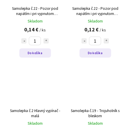
Samolepka č.22 - Pozor pod
Samolepka č.22 - Pozor pod
napätím i pri vypnutom
napätím i pri vypnutom
hl.vypínači - malá
hl.vypínači
Skladom
Skladom
0,14 €
0,12 €
/ ks
/ ks
Do košíka
Do košíka
Samolepka č.2 Hlavný vypínač -
Samolepka č.19 - Trojuholník s
malá
bleskom
Skladom
Skladom