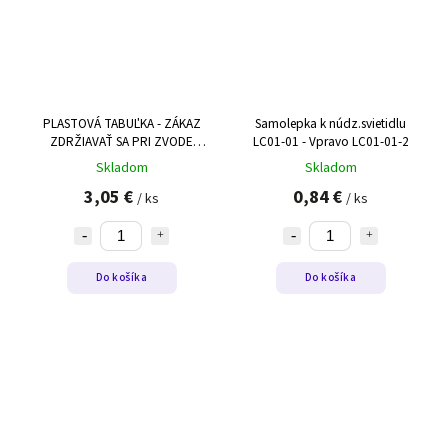
PLASTOVÁ TABUĽKA - ZÁKAZ
Samolepka k núdz.svietidlu
ZDRŽIAVAŤ SA PRI ZVODE
LC01-01 - Vpravo LC01-01-2
POČAS BÚRKY
Skladom
Skladom
3,05 €
0,84 €
/ ks
/ ks
Do košíka
Do košíka