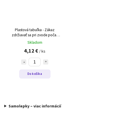
Plastová tabuľka - Zákaz
zdržiavať sa pri zvode počas
búrky
Skladom
4,12 €
/ ks
Do košíka
Samolepky – viac informácií