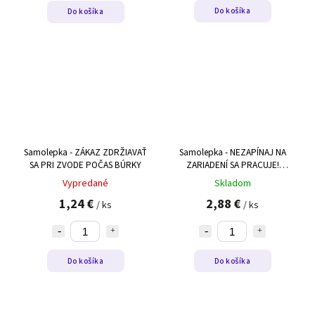
Do košíka
Do košíka
Samolepka - ZÁKAZ ZDRŽIAVAŤ
Samolepka - NEZAPÍNAJ NA
SA PRI ZVODE POČAS BÚRKY
ZARIADENÍ SA PRACUJE!
(magnet)
Vypredané
Skladom
1,24 €
2,88 €
/ ks
/ ks
Do košíka
Do košíka