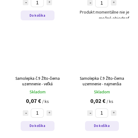
Produkt momentálne nie je
Do košíka
možné objednať
Samolepka č.9 Žlto-čierna
Samolepka č.9 Žlto-čierna
uzemnenie - veľká
uzemnenie - najmenšia
Skladom
Skladom
0,07 €
0,02 €
/ ks
/ ks
Do košíka
Do košíka