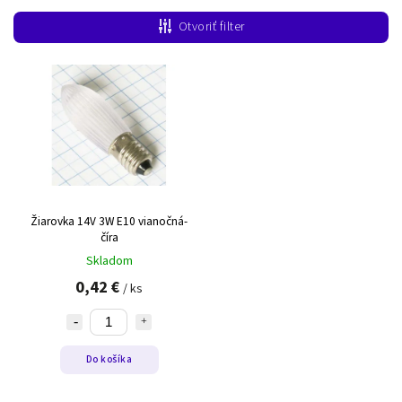
Najlacnejšie
Otvoriť filter
Najdrahšie
Abecedne
Žiarovka 14V 3W E10 vianočná-
číra
Skladom
0,42 €
/ ks
Do košíka