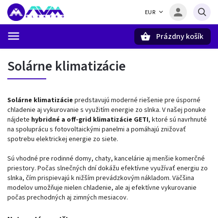
EUR
Prázdny košík
Hľadať
Solárne klimatizácie
Solárne klimatizácie
predstavujú moderné riešenie pre úsporné
chladenie aj vykurovanie s využitím energie zo slnka. V našej ponuke
nájdete
hybridné a off-grid klimatizácie GETI
, ktoré sú navrhnuté
na spoluprácu s fotovoltaickými panelmi a pomáhajú znižovať
spotrebu elektrickej energie zo siete.
Sú vhodné pre rodinné domy, chaty, kancelárie aj menšie komerčné
priestory. Počas slnečných dní dokážu efektívne využívať energiu zo
slnka, čím prispievajú k nižším prevádzkovým nákladom. Väčšina
modelov umožňuje nielen chladenie, ale aj efektívne vykurovanie
počas prechodných aj zimných mesiacov.