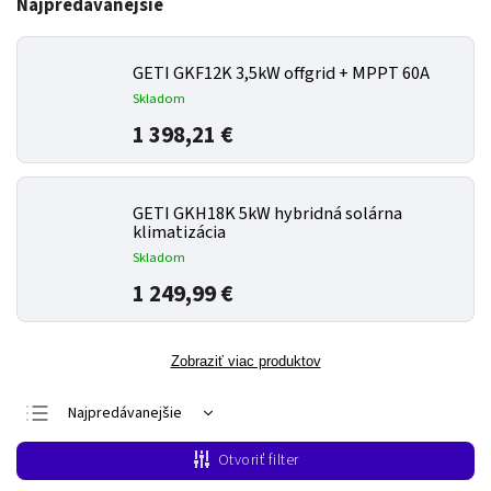
Najpredávanejšie
GETI GKF12K 3,5kW offgrid + MPPT 60A
Skladom
1 398,21 €
GETI GKH18K 5kW hybridná solárna
klimatizácia
Skladom
1 249,99 €
Zobraziť viac produktov
Najpredávanejšie
Najlacnejšie
Otvoriť filter
Najdrahšie