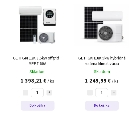
Abecedne
GETI GKF12K 3,5kW offgrid +
GETI GKH18K 5kW hybridná
MPPT 60A
solárna klimatizácia
Skladom
Skladom
1 398,21 €
1 249,99 €
/ ks
/ ks
Do košíka
Do košíka