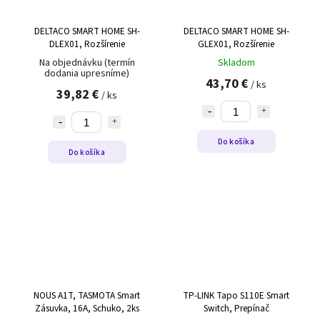
DELTACO SMART HOME SH-
DELTACO SMART HOME SH-
DLEX01, Rozšírenie
GLEX01, Rozšírenie
Na objednávku (termín
Skladom
dodania upresníme)
43,70 €
/ ks
39,82 €
/ ks
Do košíka
Do košíka
NOUS A1T, TASMOTA Smart
TP-LINK Tapo S110E Smart
Zásuvka, 16A, Schuko, 2ks
Switch, Prepínač