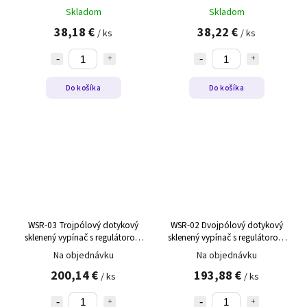
Skladom
Skladom
38,18 €
38,22 €
/ ks
/ ks
Do košíka
Do košíka
WSR-03 Trojpólový dotykový
WSR-02 Dvojpólový dotykový
sklenený vypínač s regulátorom
sklenený vypínač s regulátorom
teploty WSR-03 biely,pravý
teploty WSR-02 čierny,ľavý
Na objednávku
Na objednávku
200,14 €
193,88 €
/ ks
/ ks