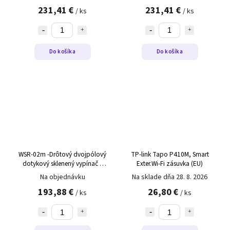
teploty WZR-02 čierny,pravý
teploty WZR-02 biely,pravý
231,41 €
231,41 €
/ ks
/ ks
Do košíka
Do košíka
WSR-02m -Drôtový dvojpólový
TP-link Tapo P410M, Smart
dotykový sklenený vypínač s
Exter.Wi-Fi zásuvka (EU)
regulátorom teploty WSR-02m
Na objednávku
Na sklade dňa 28. 8. 2026
čierny,ľavý
193,88 €
26,80 €
/ ks
/ ks