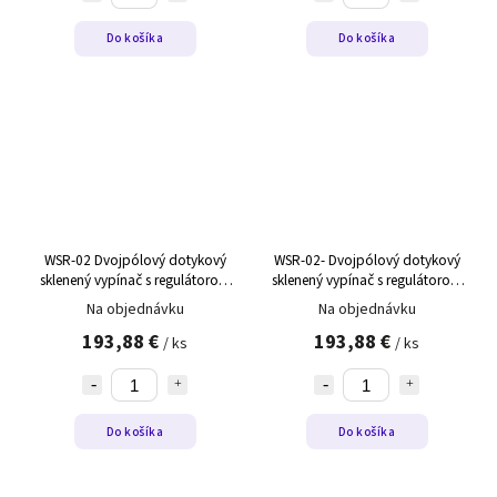
Do košíka
Do košíka
WSR-02 Dvojpólový dotykový
WSR-02- Dvojpólový dotykový
sklenený vypínač s regulátorom
sklenený vypínač s regulátorom
teploty WSR-02 biely, ľavý
teploty WSR-02 čierny,pravý
Na objednávku
Na objednávku
193,88 €
193,88 €
/ ks
/ ks
Do košíka
Do košíka