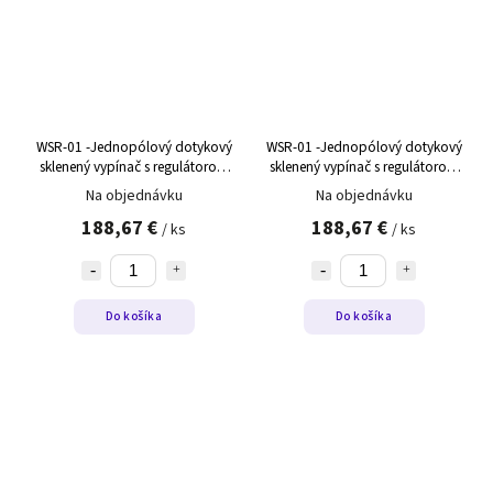
WSR-01 -Jednopólový dotykový
WSR-01 -Jednopólový dotykový
sklenený vypínač s regulátorom
sklenený vypínač s regulátorom
teploty WSR-01 biely,ľavý
teploty WSR-01 biely,pravý
Na objednávku
Na objednávku
188,67 €
188,67 €
/ ks
/ ks
Do košíka
Do košíka