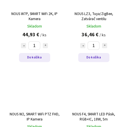
NOUS W7P, SMART WiFi 2K, IP
NOUS LZ3, Tuya/ZigBee,
Kamera
Zatvárač ventilu
Skladom
Skladom
44,93 €
36,46 €
/ ks
/ ks
Do košíka
Do košíka
NOUS W2, SMART WiFi PTZ FHD,
NOUS F4, SMART LED Pásik,
IP Kamera
RGB+IC, 18W, 5m
Skladom
Skladom