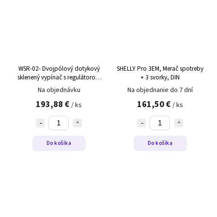
WSR-02- Dvojpólový dotykový
SHELLY Pro 3EM, Merač spotreby
sklenený vypínač s regulátorom
+ 3 svorky, DIN
teploty WSR-02 biely,pravý
Na objednávku
Na objednanie do 7 dní
193,88 €
161,50 €
/ ks
/ ks
Do košíka
Do košíka