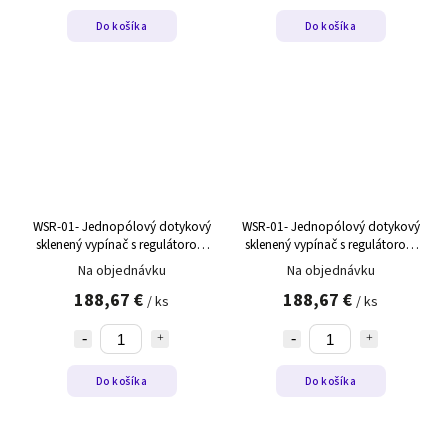
Do košíka
Do košíka
WSR-01- Jednopólový dotykový
WSR-01- Jednopólový dotykový
sklenený vypínač s regulátorom
sklenený vypínač s regulátorom
teploty WSR-01 čierny,ľavý
teploty WSR-01 čierny,pravý
Na objednávku
Na objednávku
188,67 €
188,67 €
/ ks
/ ks
Do košíka
Do košíka