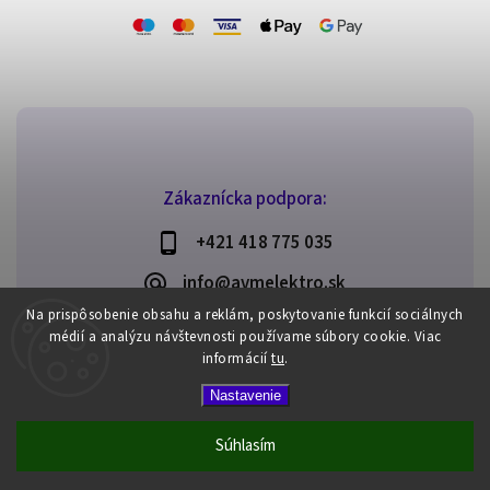
Zákaznícka podpora:
+421 418 775 035
info@avmelektro.sk
Na prispôsobenie obsahu a reklám, poskytovanie funkcií sociálnych
médií a analýzu návštevnosti používame súbory cookie.
Viac
informácií
tu
.
Copyright 2026
AVM elektro
. Všetky práva vyhradené.
Nastavenie
Upraviť nastavenie cookies
Vytvořil
Shoptet
| Design
Shoptak.cz
Súhlasím