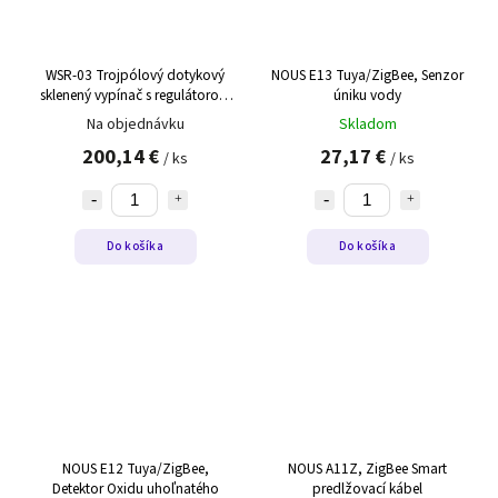
WSR-03 Trojpólový dotykový
NOUS E13 Tuya/ZigBee, Senzor
sklenený vypínač s regulátorom
úniku vody
teploty WSR-03 čierny,pravý
Na objednávku
Skladom
200,14 €
27,17 €
/ ks
/ ks
Do košíka
Do košíka
NOUS E12 Tuya/ZigBee,
NOUS A11Z, ZigBee Smart
Detektor Oxidu uhoľnatého
predlžovací kábel