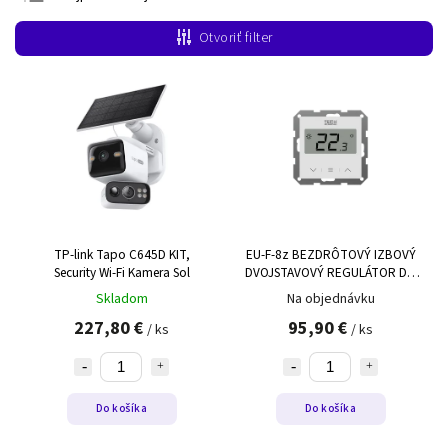
Najlacnejšie
Otvoriť filter
Najdrahšie
Abecedne
TP-link Tapo C645D KIT,
EU-F-8z BEZDRÔTOVÝ IZBOVÝ
Security Wi-Fi Kamera Sol
DVOJSTAVOVÝ REGULÁTOR DO
RÁMČEKA (MERANIE VLHKOSTI
Skladom
Na objednávku
VZDUCHU) biely
227,80 €
95,90 €
/ ks
/ ks
Do košíka
Do košíka