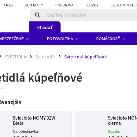
O NÁS
KONTAKTY
PREDAJŇA
SLUŽBY
ELEKTROMATERI
Hľadať
ABEZPEČENIE
FOTOVOLTIKA
DOMÁCNOSŤ
SVIETIDLA
Svietidlá
Svietidlá kúpeľňové
/
/
etidlá kúpeľňové
ávanejšie
Svietidlo NOMY 32W
Svietidlo NO
Biela
cierna
Na objednávku
Skladom