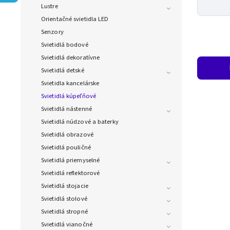
Lustre
Orientačné svietidla LED
Senzory
Svietidlá bodové
Svietidlá dekoratívne
Svietidlá detské
Svietidla kancelárske
Svietidlá kúpeľňové
Svietidlá nástenné
Svietidlá núdzové a baterky
Svietidlá obrazové
Svietidlá pouličné
Svietidlá priemyselné
Svietidlá reflektorové
Svietidlá stojacie
Svietidlá stolové
Svietidlá stropné
Svietidlá vianočné