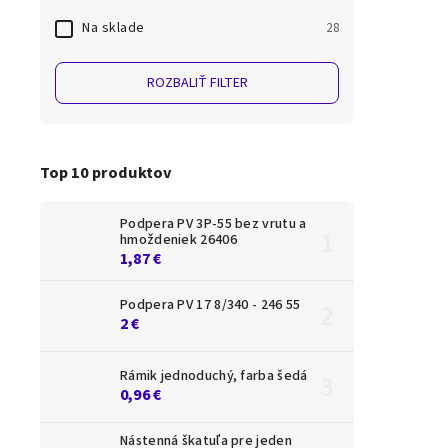
Na sklade
28
ROZBALIŤ FILTER
Top 10 produktov
Podpera PV 3P-55 bez vrutu a
hmoždeniek 26406
1,87 €
Podpera PV 17 8/340 - 246 55
2 €
Rámik jednoduchý, farba šedá
0,96 €
Nástenná škatuľa pre jeden