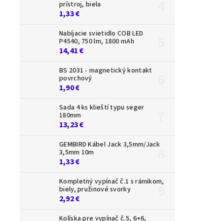
prístroj, biela
1,33 €
Nabíjacie svietidlo COB LED
P4540, 750 lm, 1800 mAh
14,41 €
BS 2031 - magnetický kontakt
povrchový
1,90 €
Sada 4 ks klieští typu seger
180mm
13,23 €
GEMBIRD Kábel Jack 3,5mm/Jack
3,5mm 10m
1,33 €
Kompletný vypínač č.1 s rámikom,
biely, pružinové svorky
2,92 €
Kolíska pre vypínač č.5, 6+6,