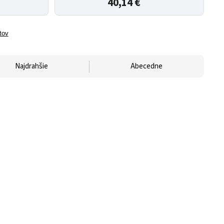
40,14 €
tov
Najdrahšie
Abecedne
ierna
Svietidlo NOMY 40W Cierna