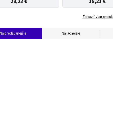
29,23 €
18,21 €
Zobraziť viac produk
Najpredávanejšie
Najlacnejšie
Svietidlo NOMY 32W Biela
Svietidlo NOMY 18W c