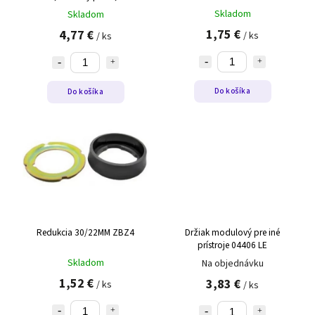
ACT, 3SU1550-0BA10-0AA0
Skladom
Skladom
1,75 €
4,77 €
/ ks
/ ks
Do košíka
Do košíka
Redukcia 30/22MM ZBZ4
Držiak modulový pre iné
prístroje 04406 LE
Skladom
Na objednávku
1,52 €
3,83 €
/ ks
/ ks