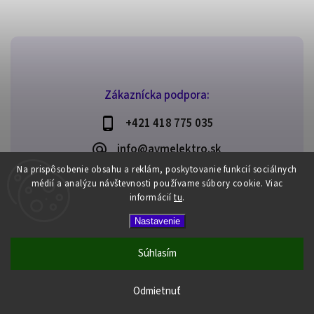
Zákaznícka podpora:
+421 418 775 035
info@avmelektro.sk
Na prispôsobenie obsahu a reklám, poskytovanie funkcií sociálnych
médií a analýzu návštevnosti používame súbory cookie.
Viac
informácií
tu
.
Copyright 2026
AVM elektro
. Všetky práva vyhradené.
Nastavenie
Upraviť nastavenie cookies
Vytvořil
Shoptet
| Design
Shoptak.cz
Súhlasím
Odmietnuť