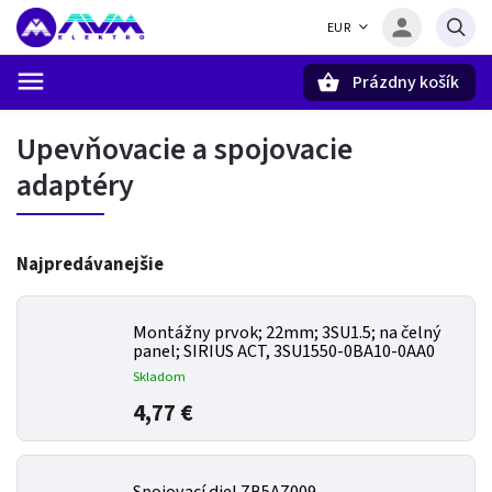
EUR
Prázdny košík
Hľadať
Upevňovacie a spojovacie
adaptéry
Najpredávanejšie
Montážny prvok; 22mm; 3SU1.5; na čelný
panel; SIRIUS ACT, 3SU1550-0BA10-0AA0
Skladom
4,77 €