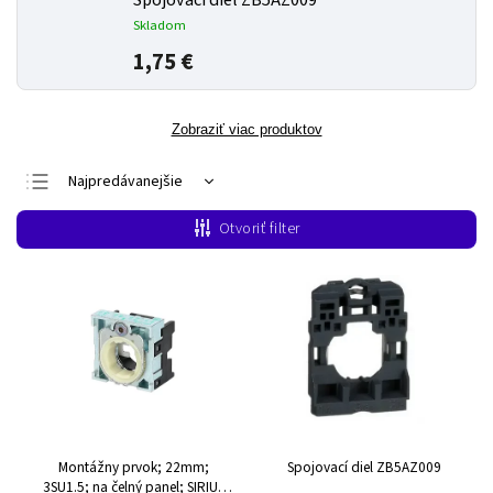
Spojovací diel ZB5AZ009
Skladom
1,75 €
Zobraziť viac produktov
Najpredávanejšie
Najlacnejšie
Otvoriť filter
Najdrahšie
Abecedne
Montážny prvok; 22mm;
Spojovací diel ZB5AZ009
3SU1.5; na čelný panel; SIRIUS