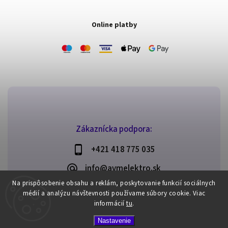
Online platby
Zákaznícka podpora:
+421 418 775 035
info@avmelektro.sk
Na prispôsobenie obsahu a reklám, poskytovanie funkcií sociálnych
médií a analýzu návštevnosti používame súbory cookie.
Viac
informácií
tu
.
Copyright 2026
AVM elektro
. Všetky práva vyhradené.
Nastavenie
Upraviť nastavenie cookies