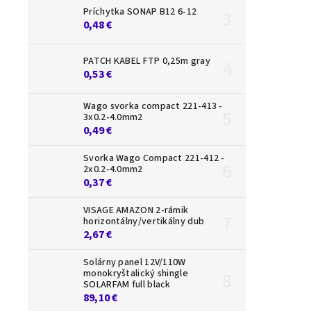
Príchytka SONAP B12 6-12
0,48 €
Svie
PATCH KABEL FTP 0,25m gray
0,53 €
Wago svorka compact 221-413 -
3x0.2-4.0mm2
0,49 €
Svorka Wago Compact 221-412 -
2x0.2-4.0mm2
0,37 €
VISAGE AMAZON 2-rámik
horizontálny/vertikálny dub
2,67 €
Solárny panel 12V/110W
monokryštalický shingle
SOLARFAM full black
89,10 €