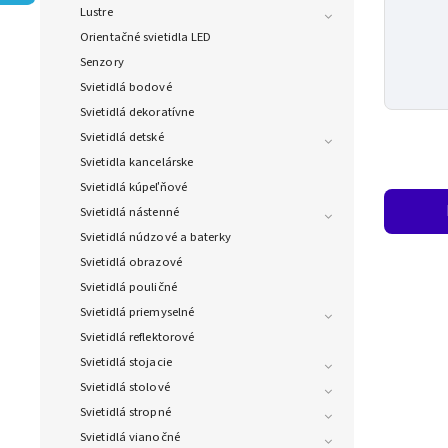
Lustre
Orientačné svietidla LED
Senzory
Svietidlá bodové
Svietidlá dekoratívne
Svietidlá detské
Svietidla kancelárske
Svietidlá kúpeľňové
Svietidlá nástenné
Svietidlá núdzové a baterky
Svietidlá obrazové
Svietidlá pouličné
Svietidlá priemyselné
Svietidlá reflektorové
Svietidlá stojacie
Svietidlá stolové
Svietidlá stropné
Svietidlá vianočné