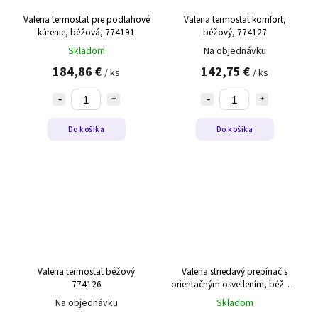
Valena termostat pre podlahové
Valena termostat komfort,
kúrenie, béžová, 774191
béžový, 774127
Skladom
Na objednávku
184,86 €
142,75 €
/ ks
/ ks
Do košíka
Do košíka
Valena termostat béžový
Valena striedavý prepínač s
774126
orientačným osvetlením, béžový
774326
Na objednávku
Skladom