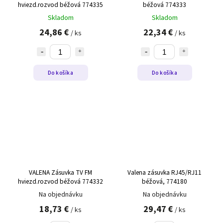
hviezd.rozvod béžová 774335
béžová 774333
Skladom
Skladom
24,86 €
22,34 €
/ ks
/ ks
Do košíka
Do košíka
VALENA Zásuvka TV FM
Valena zásuvka RJ45/RJ11
hviezd.rozvod béžová 774332
béžová, 774180
Na objednávku
Na objednávku
18,73 €
29,47 €
/ ks
/ ks