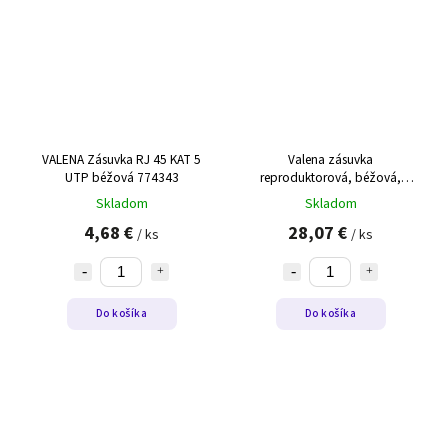
VALENA Zásuvka RJ 45 KAT 5
Valena zásuvka
UTP béžová 774343
reproduktorová, béžová,
774123
Skladom
Skladom
4,68 €
28,07 €
/ ks
/ ks
Do košíka
Do košíka