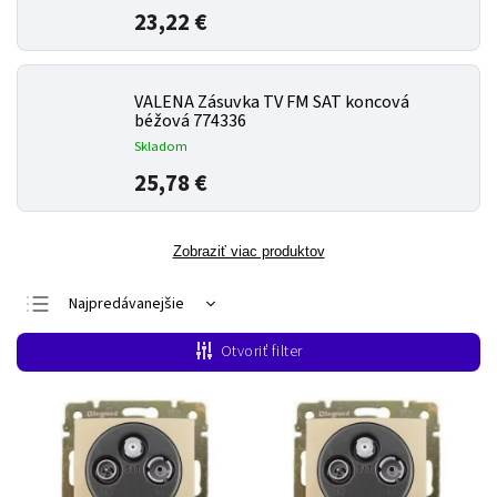
23,22 €
VALENA Zásuvka TV FM SAT koncová
béžová 774336
Skladom
25,78 €
Zobraziť viac produktov
Najpredávanejšie
Najlacnejšie
Otvoriť filter
Najdrahšie
Abecedne