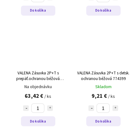
Do košíka
Do košíka
VALENA Zásuvka 2P+T s
VALENA Zásuvka 2P+T s detsk.
prepäť.ochranou béžová
ochranou béžová 774399
S74398
Na objednávku
Skladom
63,42 €
9,21 €
/ ks
/ ks
Do košíka
Do košíka