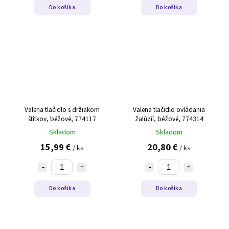
Do košíka
Do košíka
Valena tlačidlo s držiakom
Valena tlačidlo ovládania
štítkov, béžové, 774117
žalúzií, béžové, 774314
Skladom
Skladom
15,99 €
20,80 €
/ ks
/ ks
Do košíka
Do košíka