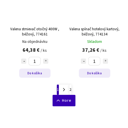
Valena stmievač otočný 400W ,
Valena spínač hotelový kartový,
béžový, 774161
béžový, 774134
Na objednávku
Skladom
64,38 €
37,26 €
/ ks
/ ks
Do košíka
Do košíka
1
2
Hore