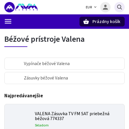
EUR
Prázdny košík
Hľadať
Béžové prístroje Valena
Vypínače béžové Valena
Zásuvky béžové Valena
Najpredávanejšie
VALENA Zásuvka TV FM SAT priebežná
béžová 774337
Skladom