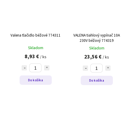
Valena tlačidlo béžové 774311
VALENA tiahlový vypínač 10A
230V béžový 774319
Skladom
Skladom
8,93 €
23,56 €
/ ks
/ ks
Do košíka
Do košíka