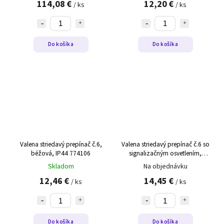
114,08 €
12,20 €
/ ks
/ ks
Do košíka
Do košíka
Valena striedavý prepínač č.6,
Valena striedavý prepínač č.6 so
béžová, IP44 774106
signalizačným osvetlením,
béžová, 774325
Skladom
Na objednávku
12,46 €
14,45 €
/ ks
/ ks
Do košíka
Do košíka