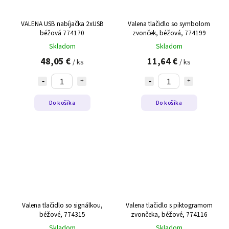
VALENA USB nabíjačka 2xUSB
Valena tlačidlo so symbolom
béžová 774170
zvonček, béžová, 774199
Skladom
Skladom
48,05 €
11,64 €
/ ks
/ ks
Do košíka
Do košíka
Valena tlačidlo so signálkou,
Valena tlačidlo s piktogramom
béžové, 774315
zvončeka, béžové, 774116
Skladom
Skladom