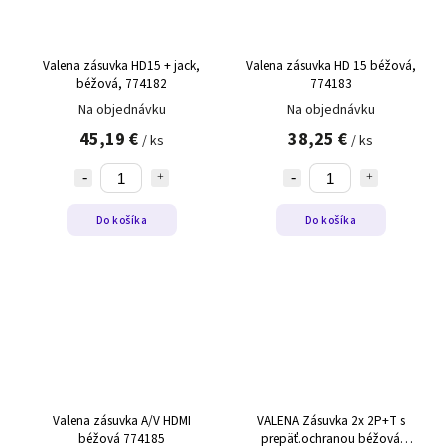
Valena zásuvka HD15 + jack,
Valena zásuvka HD 15 béžová,
béžová, 774182
774183
Na objednávku
Na objednávku
45,19 €
38,25 €
/ ks
/ ks
Do košíka
Do košíka
Valena zásuvka A/V HDMI
VALENA Zásuvka 2x 2P+T s
béžová 774185
prepäť.ochranou béžová