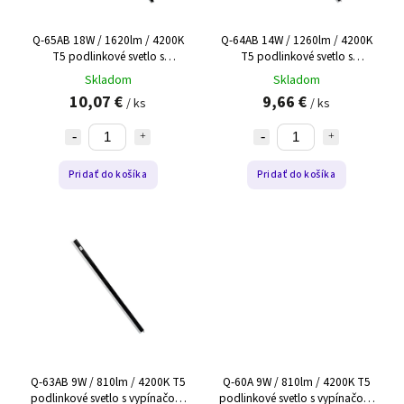
Q-65AB 18W / 1620lm / 4200K
Q-64AB 14W / 1260lm / 4200K
T5 podlinkové svetlo s
T5 podlinkové svetlo s
vypínačom a konektorom -
vypínačom a konektorom -
Skladom
Skladom
čierne QTEC 120cm
čierne QTEC 90cm
10,07 €
9,66 €
/ ks
/ ks
Pridať do košíka
Pridať do košíka
Q-63AB 9W / 810lm / 4200K T5
Q-60A 9W / 810lm / 4200K T5
podlinkové svetlo s vypínačom
podlinkové svetlo s vypínačom