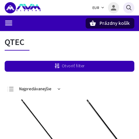
EUR
Prázdny košík
Hľadať
QTEC
Otvoriť filter
Najpredávanejšie
Najlacnejšie
Najdrahšie
Abecedne