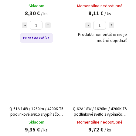
a konektorom - čierne QTEC
a konektorom - biele QTEC
Skladom
Momentálne nedostupné
60cm
60cm
8,30 €
8,11 €
/ ks
/ ks
Produkt momentálne nie je
Pridať do košíka
možné objednať
Q-61A 14W / 1260lm / 4200K T5
Q-62A 18W / 1620lm / 4200K T5
podlinkové svetlo s vypínačom
podlinkové svetlo s vypínačom
a konektorom - biele QTEC
a konektorom - biele QTEC
Skladom
Momentálne nedostupné
90cm
120cm
9,35 €
9,72 €
/ ks
/ ks