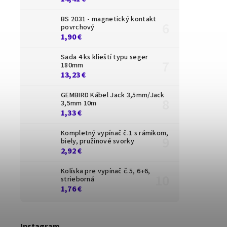
BS 2031 - magnetický kontakt
povrchový
1,90 €
Sada 4 ks klieští typu seger
180mm
13,23 €
GEMBIRD Kábel Jack 3,5mm/Jack
3,5mm 10m
1,33 €
Kompletný vypínač č.1 s rámikom,
biely, pružinové svorky
2,92 €
Kolíska pre vypínač č.5, 6+6,
strieborná
1,76 €
Instagram