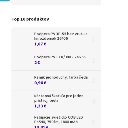
Top 10 produktov
Podpera PV 3P-55 bez vrutu a
hmoždeniek 26406
1,87 €
Podpera PV 17 8/340 - 246 55
2 €
Rámik jednoduchý, farba šedá
0,96 €
Nástenná škatuľa pre jeden
prístroj, biela
1,33 €
Nabíjacie svietidlo COB LED
P4540, 750 lm, 1800 mAh
14,41 €