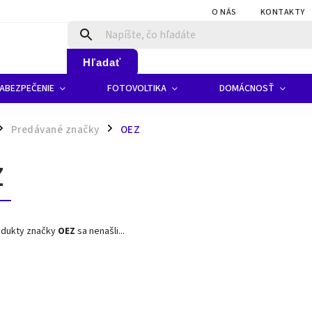
O NÁS
KONTAKTY
Hľadať
ABEZPEČENIE
FOTOVOLTIKA
DOMÁCNOSŤ
Predávané značky
OEZ
/
Z
odukty značky
OEZ
sa nenašli...