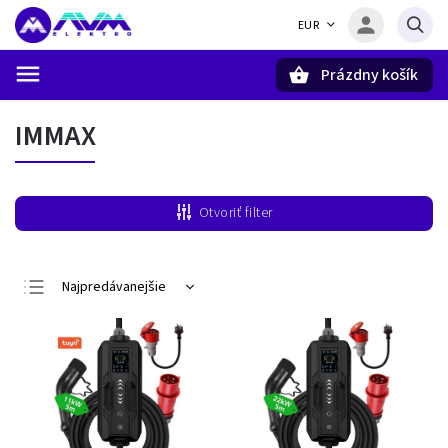
EUR
Prázdny košík
Hľadať
IMMAX
Otvoriť filter
Najpredávanejšie
Najlacnejšie
Najdrahšie
Abecedne