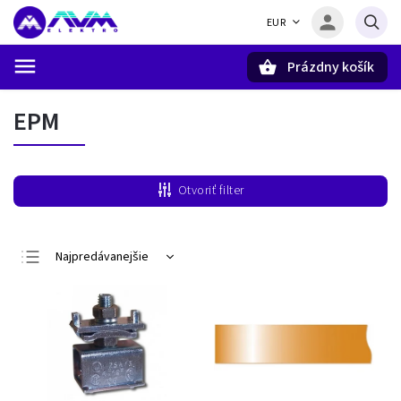
EUR
Prázdny košík
Hľadať
EPM
Otvoriť filter
Najpredávanejšie
Najlacnejšie
Najdrahšie
Abecedne