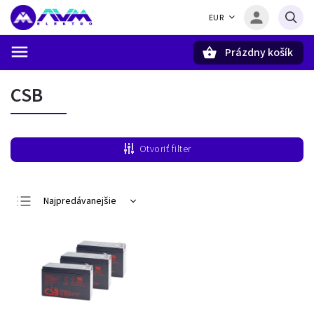
EUR
Prázdny košík
Hľadať
CSB
Otvoriť filter
Najpredávanejšie
Najlacnejšie
Najdrahšie
Abecedne