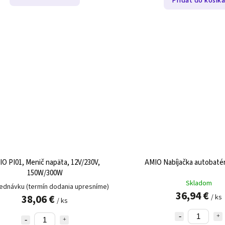
Pridať do košík
O PI01, Menič napäta, 12V/230V,
AMIO Nabíjačka autobatéri
150W/300W
Skladom
ednávku (termín dodania upresníme)
36,94 €
38,06 €
/ ks
/ ks