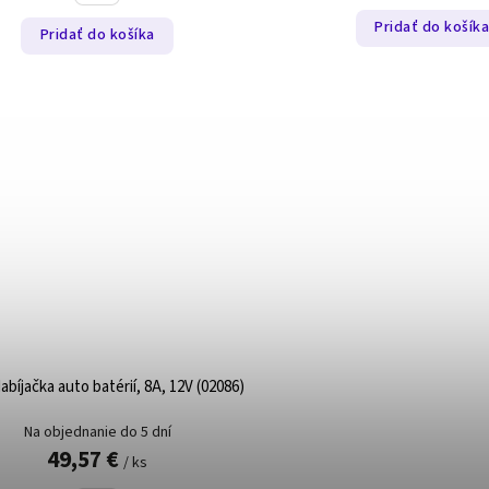
Pridať do košík
Pridať do košíka
bíjačka auto batérií, 8A, 12V (02086)
Na objednanie do 5 dní
49,57 €
/ ks