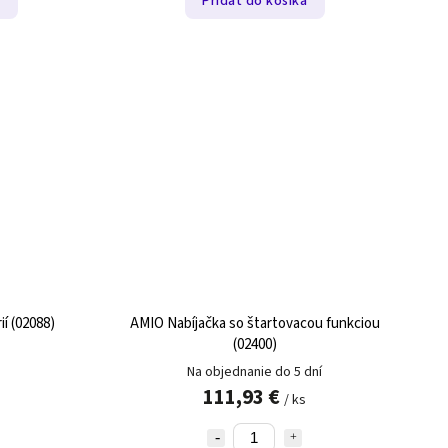
a
Pridať do košíka
í (02088)
AMIO Nabíjačka so štartovacou funkciou
(02400)
Na objednanie do 5 dní
111,93 €
/ ks