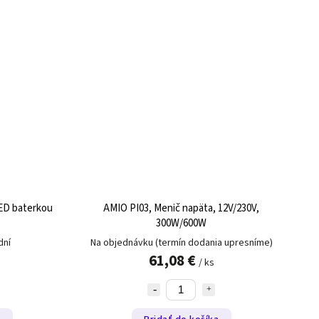
LED baterkou
AMIO PI03, Menič napäta, 12V/230V,
300W/600W
dní
Na objednávku (termín dodania upresníme)
61,08 €
/ ks