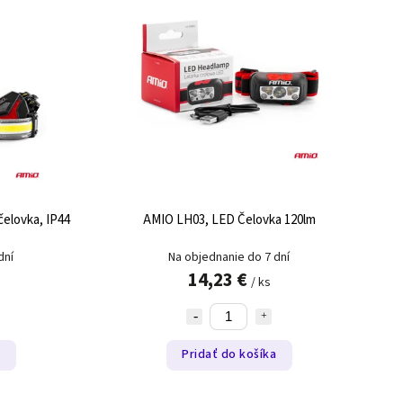
elovka, IP44
AMIO LH03, LED Čelovka 120lm
dní
Na objednanie do 7 dní
14,23 €
/ ks
a
Pridať do košíka