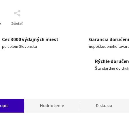
a
Zdieľať
Cez 3000 výdajných miest
Garancia doručen
po celom Slovensku
nepoškodeného tovar
Rýchle doručen
Štandardne do dru
opis
Hodnotenie
Diskusia