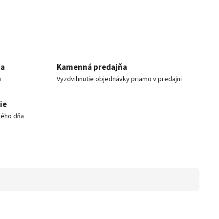
ia
Kamenná predajňa
u
Vyzdvihnutie objednávky priamo v predajni
ie
hého dňa