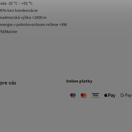
olia -25 °C ~ +55 °C
-95% bez kondenzácie
 nadmorská výška <2000 m
energie v pohotovostnom režime <8W
EVSEMaster
Online platby
pre vás