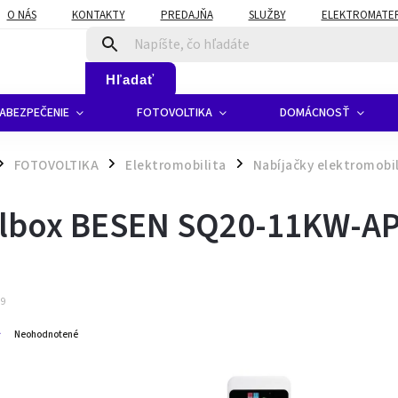
O NÁS
KONTAKTY
PREDAJŇA
SLUŽBY
ELEKTROMATERI
Hľadať
ABEZPEČENIE
FOTOVOLTIKA
DOMÁCNOSŤ
FOTOVOLTIKA
Elektromobilita
Nabíjačky elektromobi
/
/
lbox BESEN SQ20-11KW-A
89
Neohodnotené