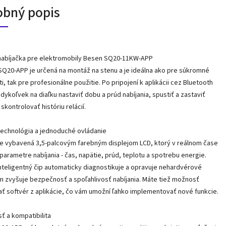
obný popis
nabíjačka pre elektromobily Besen SQ20-11KW-APP
SQ20-APP je určená na montáž na stenu a je ideálna ako pre súkromné
, tak pre profesionálne použitie. Po pripojení k aplikácii cez Bluetooth
ykoľvek na diaľku nastaviť dobu a prúd nabíjania, spustiť a zastaviť
 skontrolovať históriu relácií.
technológia a jednoduché ovládanie
je vybavená 3,5-palcovým farebným displejom LCD, ktorý v reálnom čase
parametre nabíjania - čas, napätie, prúd, teplotu a spotrebu energie.
nteligentný čip automaticky diagnostikuje a opravuje nehardvérové
m zvyšuje bezpečnosť a spoľahlivosť nabíjania. Máte tiež možnosť
ať softvér z aplikácie, čo vám umožní ľahko implementovať nové funkcie.
 a kompatibilita