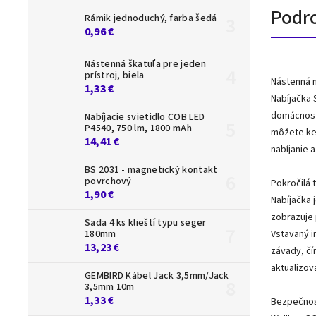
Podr
Rámik jednoduchý, farba šedá
0,96 €
Nástenná škatuľa pre jeden
prístroj, biela
Nástenná 
1,33 €
Nabíjačka 
domácnosti
Nabíjacie svietidlo COB LED
P4540, 750 lm, 1800 mAh
môžete ked
14,41 €
nabíjanie a
BS 2031 - magnetický kontakt
povrchový
Pokročilá 
1,90 €
Nabíjačka 
zobrazuje 
Sada 4 ks klieští typu seger
180mm
Vstavaný i
13,23 €
závady, čí
aktualizov
GEMBIRD Kábel Jack 3,5mm/Jack
3,5mm 10m
1,33 €
Bezpečnosť