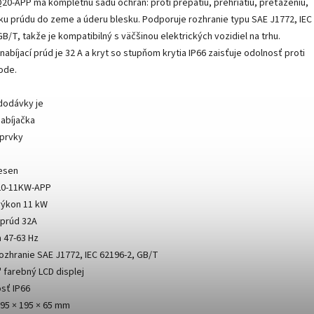
20-APP má kompletnú sadu ochrán: proti prepätiu, prehriatiu, preťaženiu,
iku prúdu do zeme a úderu blesku. Podporuje rozhranie typu SAE J1772, IEC
GB/T, takže je kompatibilný s väčšinou elektrických vozidiel na trhu.
nabíjací prúd je 32 A a kryt so stupňom krytia IP66 zaisťuje odolnosť proti
ode.
dodávky je
abíjačka
prvky
esen
20-11KW-APP
výkon 11 kW
 prúd 32A
 47-63 Hz
rozhranie SAE J1772, IEC 62196-2, GB/T
" farebný LCD displej
sť IP66
95 × 195 × 65 mm