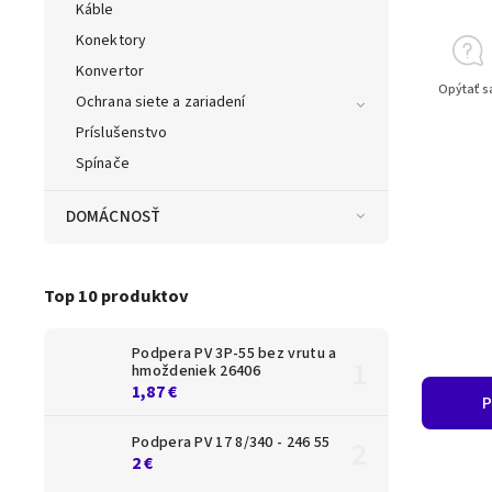
Káble
Konektory
Konvertor
Opýtať s
Ochrana siete a zariadení
Príslušenstvo
Spínače
DOMÁCNOSŤ
Top 10 produktov
Podpera PV 3P-55 bez vrutu a
hmoždeniek 26406
1,87 €
P
Podpera PV 17 8/340 - 246 55
2 €