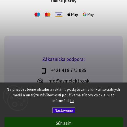
Online platby
Zákaznícka podpora:
+421 418 775 035
info@avmelektro.sk
Na prispôsobenie obsahu a reklám, poskytovanie funkcií sociálnych
médií a analýzu návštevnosti používame súbory cookie.
Viac
informácií
tu
.
Copyright 2026
AVM elektro
. Všetky práva vyhradené.
Nastavenie
Upraviť nastavenie cookies
Vytvořil
Shoptet
| Design
Shoptak.cz
Súhlasím