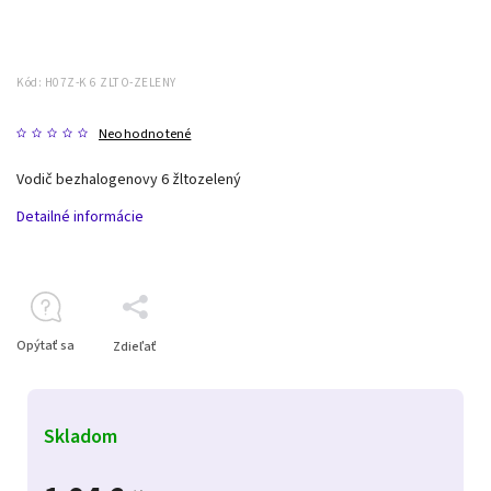
Kód:
H07Z-K 6 ZLTO-ZELENY
Neohodnotené
Vodič bezhalogenovy 6 žltozelený
Detailné informácie
Opýtať sa
Zdieľať
Skladom