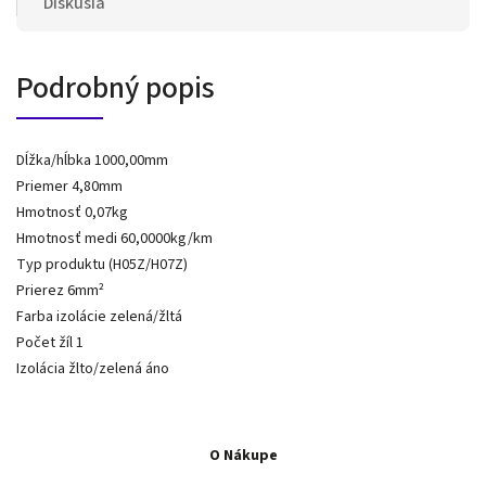
Diskusia
Podrobný popis
Dĺžka/hĺbka 1000,00mm
Priemer 4,80mm
Hmotnosť 0,07kg
Hmotnosť medi 60,0000kg/km
Typ produktu (H05Z/H07Z)
Prierez 6mm²
Farba izolácie zelená/žltá
Počet žíl 1
Izolácia žlto/zelená áno
O Nákupe