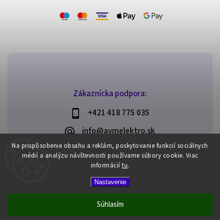
Zákaznícka podpora:
+421 418 775 035
info@avmelektro.sk
Na prispôsobenie obsahu a reklám, poskytovanie funkcií sociálnych
médií a analýzu návštevnosti používame súbory cookie.
Viac
informácií
tu
.
Copyright 2026
AVM elektro
. Všetky práva vyhradené.
Nastavenie
Upraviť nastavenie cookies
Vytvořil
Shoptet
| Design
Shoptak.cz
Súhlasím