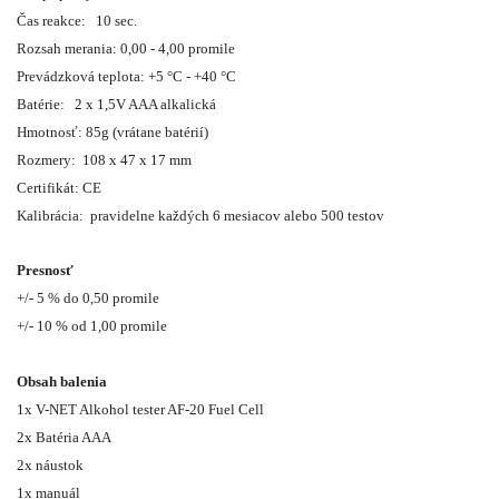
Čas reakce: 10 sec.
Rozsah merania: 0,00 - 4,00 promile
Prevádzková teplota: +5 °C - +40 °C
Batérie: 2 x 1,5V AAA alkalická
Hmotnosť: 85g (vrátane batérií)
Rozmery: 108 x 47 x 17 mm
Certifikát: CE
Kalibrácia: pravidelne každých 6 mesiacov alebo 500 testov
Presnosť
+/- 5 % do 0,50 promile
+/- 10 % od 1,00 promile
Obsah balenia
1x V-NET Alkohol tester AF-20 Fuel Cell
2x Batéria AAA
2x náustok
1x manuál