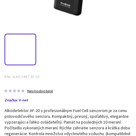
Kód:
ALKO VNET AF-20
Neohodnotené
Značka:
V-net
Alkodetektor AF-20 s profesionálnym Fuel Cell senzorom je za cenu
polovodičového senzoru. Kompaktný, presný, spoľahlivý, elegantne
vypzerajúci a ľahko ovládateľný. Pamät na posledných 10 meraní.
Počítadlo vykonaných meraní. Rýchle zahriatie senzora a krátka doba
regenerácie. Kontrola množstva vdychnutého vzduchu. (kompatibilné