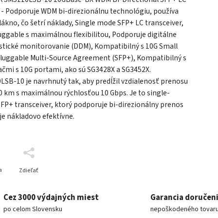
 - Podporuje WDM bi-direzionálnu technológiu, používa
lákno, čo šetrí náklady, Single mode SFP+ LC transceiver,
ggable s maximálnou flexibilitou, Podporuje digitálne
stické monitorovanie (DDM), Kompatibilný s 10G Small
luggable Multi-Source Agreement (SFP+), Kompatibilný s
ačmi s 10G portami, ako sú SG3428X a SG3452X.
SB-10 je navrhnutý tak, aby predĺžil vzdialenosť prenosu
0 km s maximálnou rýchlosťou 10 Gbps. Je to single-
P+ transceiver, ktorý podporuje bi-direzionálny prenos
 je nákladovo efektívne.
a
Zdieľať
Cez 3000 výdajných miest
Garancia doručen
po celom Slovensku
nepoškodeného tovar