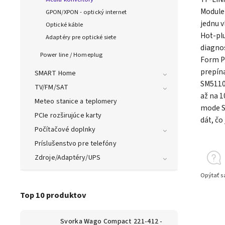
Module
GPON/XPON - optický internet
jednu v
Optické káble
Hot-plu
Adaptéry pre optické siete
diagno
Power line / Homeplug
Form P
prepín
SMART Home
SM5110L
TV/FM/SAT
až na 1
Meteo stanice a teplomery
mode SF
PCIe rozširujúce karty
dát, čo
Počítačové doplnky
Príslušenstvo pre telefóny
Zdroje/Adaptéry/UPS
Opýtať s
Top 10 produktov
Svorka Wago Compact 221-412 -