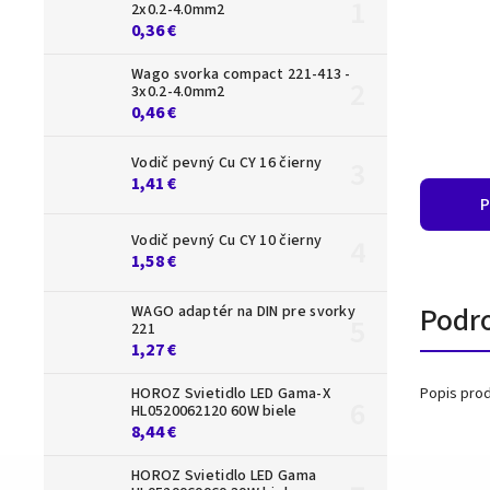
2x0.2-4.0mm2
0,36 €
Wago svorka compact 221-413 -
3x0.2-4.0mm2
0,46 €
Vodič pevný Cu CY 16 čierny
1,41 €
P
Vodič pevný Cu CY 10 čierny
1,58 €
Podr
WAGO adaptér na DIN pre svorky
221
1,27 €
HOROZ Svietidlo LED Gama-X
Popis prod
HL0520062120 60W biele
8,44 €
HOROZ Svietidlo LED Gama