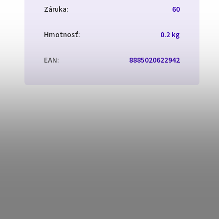
Záruka
:
60
Hmotnosť
:
0.2 kg
EAN
:
8885020622942