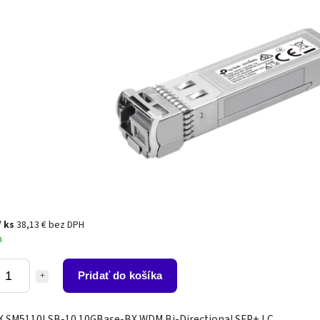
/ ks
38,13 € bez DPH
m
Pridať do košíka
K SM5110LSB-10 10GBase-BX WDM Bi-Directional SFP+ LC