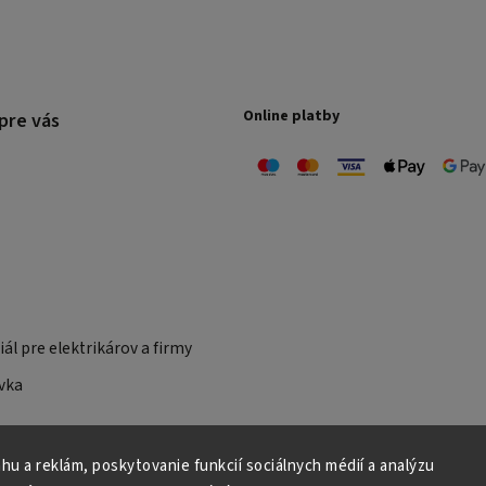
Online platby
pre vás
ál pre elektrikárov a firmy
vka
u a reklám, poskytovanie funkcií sociálnych médií a analýzu