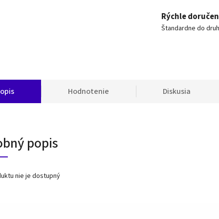
Rýchle doručen
Štandardne do dru
opis
Hodnotenie
Diskusia
obný popis
uktu nie je dostupný