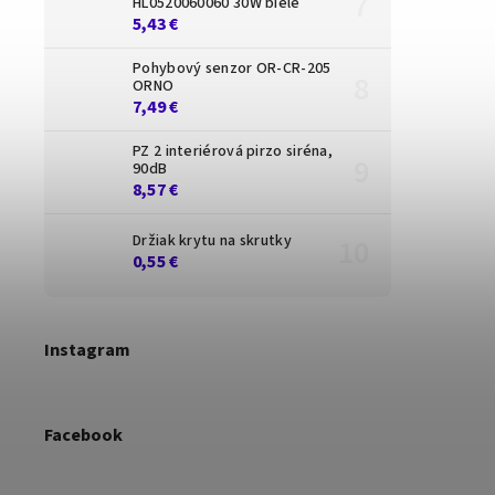
HL0520060060 30W biele
5,43 €
Pohybový senzor OR-CR-205
ORNO
7,49 €
PZ 2 interiérová pirzo siréna,
90dB
8,57 €
Držiak krytu na skrutky
0,55 €
Instagram
Facebook