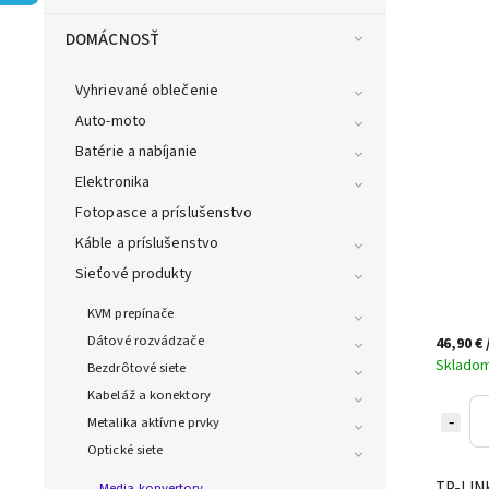
DOMÁCNOSŤ
Vyhrievané oblečenie
Auto-moto
Batérie a nabíjanie
Elektronika
Fotopasce a príslušenstvo
Káble a príslušenstvo
Sieťové produkty
KVM prepínače
Dátové rozvádzače
46,90 €
Sklado
Bezdrôtové siete
Kabeláž a konektory
Metalika aktívne prvky
Optické siete
TP-LIN
Media konvertory