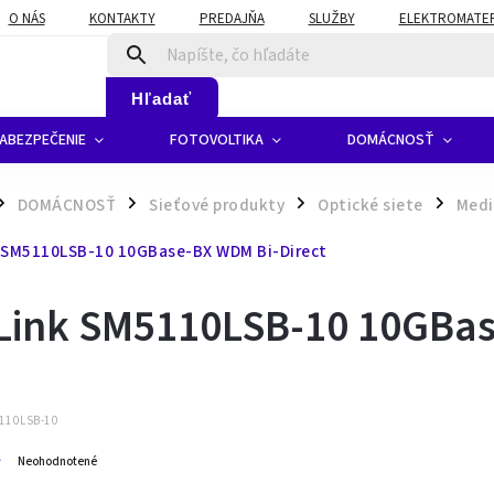
O NÁS
KONTAKTY
PREDAJŇA
SLUŽBY
ELEKTROMATERI
Hľadať
ABEZPEČENIE
FOTOVOLTIKA
DOMÁCNOSŤ
DOMÁCNOSŤ
Sieťové produkty
Optické siete
Medi
/
/
/
 SM5110LSB-10 10GBase-BX WDM Bi-Direct
Link SM5110LSB-10 10GBas
110LSB-10
Neohodnotené