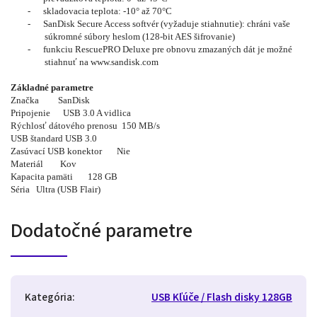
-
skladovacia teplota: -10° až 70°C
-
SanDisk Secure Access softvér (vyžaduje stiahnutie): chráni vaše
súkromné súbory heslom (128-bit AES šifrovanie)
-
funkciu RescuePRO Deluxe pre obnovu zmazaných dát je možné
stiahnuť na www.sandisk.com
Základné parametre
Značka SanDisk
Pripojenie USB 3.0 A vidlica
Rýchlosť dátového prenosu 150 MB/s
USB štandard USB 3.0
Zasúvací USB konektor Nie
Materiál Kov
Kapacita pamäti 128 GB
Séria Ultra (USB Flair)
Dodatočné parametre
Kategória
:
USB Kľúče / Flash disky 128GB