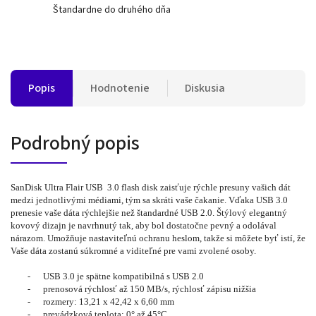
Štandardne do druhého dňa
Popis
Hodnotenie
Diskusia
Podrobný popis
SanDisk Ultra Flair USB 3.0 flash disk zaisťuje rýchle presuny vašich dát
medzi jednotlivými médiami, tým sa skráti vaše čakanie. Vďaka USB 3.0
prenesie vaše dáta rýchlejšie než štandardné USB 2.0. Štýlový elegantný
kovový dizajn je navrhnutý tak, aby bol dostatočne pevný a odolával
nárazom. Umožňuje nastaviteľnú ochranu heslom, takže si môžete byť istí, že
Vaše dáta zostanú súkromné a viditeľné pre vami zvolené osoby.
-
USB 3.0 je spätne kompatibilná s USB 2.0
-
prenosová rýchlosť až 150 MB/s, rýchlosť zápisu nižšia
-
rozmery: 13,21 x 42,42 x 6,60 mm
-
prevádzková teplota: 0° až 45°C