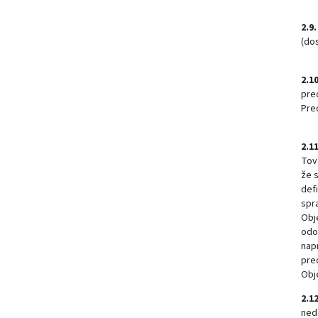
2.9.
(dos
2.10
pre
Pre
2.11
Tov
že 
def
spr
Obj
odo
nap
pre
Obj
2.12
ned