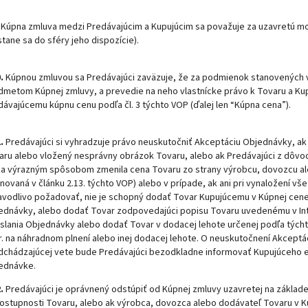
Kúpna zmluva medzi Predávajúcim a Kupujúcim sa považuje za uzavretú 
tane sa do sféry jeho dispozície).
.
Kúpnou zmluvou sa Predávajúci zaväzuje, že za podmienok stanovených 
dmetom Kúpnej zmluvy, a prevedie na neho vlastnícke právo k Tovaru a Kupu
dávajúcemu kúpnu cenu podľa čl. 3 týchto VOP (ďalej len “Kúpna cena”).
.
Predávajúci si vyhradzuje právo neuskutočniť Akceptáciu Objednávky, a
aru alebo vložený nesprávny obrázok Tovaru, alebo ak Predávajúci z dôvo
sa výrazným spôsobom zmenila cena Tovaru zo strany výrobcu, dovozcu al
inovaná v článku 2.13. týchto VOP) alebo v prípade, ak ani pri vynaložení 
avodlivo požadovať, nie je schopný dodať Tovar Kupujúcemu v Kúpnej cene
ednávky, alebo dodať Tovar zodpovedajúci popisu Tovaru uvedenému v In
slania Objednávky alebo dodať Tovar v dodacej lehote určenej podľa týcht
r. na náhradnom plnení alebo inej dodacej lehote. O neuskutočnení Akcep
dchádzajúcej vete bude Predávajúci bezodkladne informovať Kupujúceho 
ednávke.
.
Predávajúci je oprávnený odstúpiť od Kúpnej zmluvy uzavretej na zákla
ostupnosti Tovaru, alebo ak výrobca, dovozca alebo dodávateľ Tovaru v K