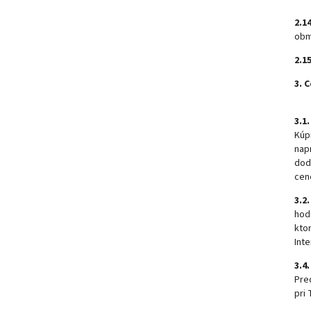
2.14
obm
2.15
3. 
3.1.
Kúp
nap
dod
cen
3.2.
hod
kto
Int
3.4.
Pre
pri