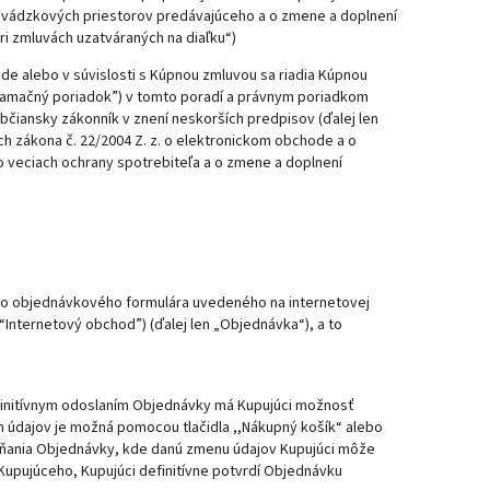
revádzkových priestorov predávajúceho a o zmene a doplnení
ri zmluvách uzatváraných na diaľku“)
e alebo v súvislosti s Kúpnou zmluvou sa riadia Kúpnou
lamačný poriadok”) v tomto poradí a právnym poriadkom
bčiansky zákonník v znení neskorších predpisov (ďalej len
ch zákona č. 22/2004 Z. z. o elektronickom obchode a o
vo veciach ochrany spotrebiteľa a o zmene a doplnení
ho objednávkového formulára uvedeného na internetovej
Internetový obchod”) (ďalej len „Objednávka“), a to
finitívnym odoslaním Objednávky má Kupujúci možnosť
 údajov je možná pomocou tlačidla ,,Nákupný košík“ alebo
ypĺňania Objednávky, kde danú zmenu údajov Kupujúci môže
Kupujúceho, Kupujúci definitívne potvrdí Objednávku