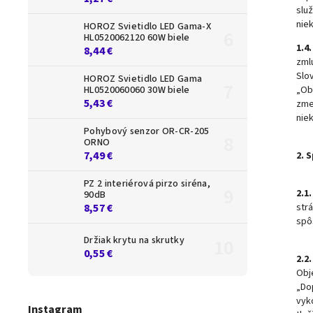
slu
nie
HOROZ Svietidlo LED Gama-X
HL0520062120 60W biele
1.4.
8,44 €
zml
Slo
HOROZ Svietidlo LED Gama
HL0520060060 30W biele
„Ob
5,43 €
zme
niek
Pohybový senzor OR-CR-205
ORNO
7,49 €
2. 
PZ 2 interiérová pirzo siréna,
2.1.
90dB
8,57 €
str
spô
Držiak krytu na skrutky
0,55 €
2.2.
Obj
„Do
vyk
Instagram