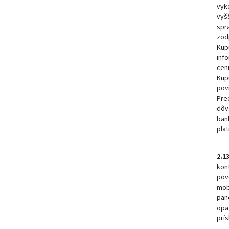
vyk
vyš
spr
zod
Kup
inf
cen
Kup
pov
Pre
dôv
ban
pla
2.13
kont
povo
mobi
pan
opa
prí