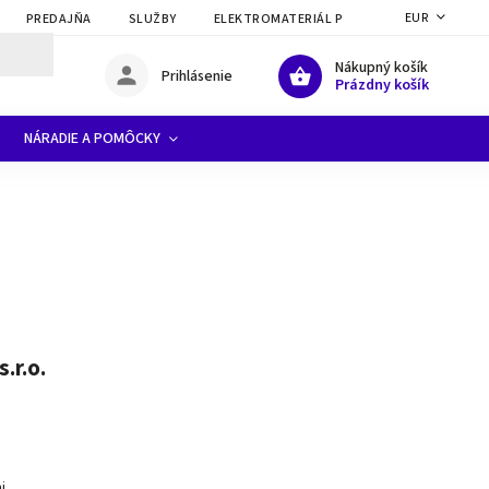
EUR
PREDAJŇA
SLUŽBY
ELEKTROMATERIÁL PRE ELEKTRIKÁROV A FI
Nákupný košík
Prihlásenie
Prázdny košík
NÁRADIE A POMÔCKY
.r.o.
i