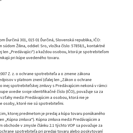
m Ďurčiná 301, 015 01 Ďurčiná, Slovenská republika, IČO:
údom Žilina, oddiel: Sro, vložka číslo: 57858/L, kontaktné
ej len „Predávajúci“) a každou osobou, ktorá je spotrebiteľom
znikajú pri kúpe uvedeného tovaru.
2007 Z. z. o ochrane spotrebiteľa a o zmene zákona
edpisov v platnom znení (ďalej len „Zákon o ochrane
bo inej spotrebiteľskej zmluvy s Predávajúcim nekoná v rámci
kupe uvedie svoje identifikačné číslo (IČO), považuje sa za
 vzťahy medzi Predávajúcim a osobou, ktorá nie je
osoby, ktoré nie sú spotrebiteľmi.
cim, ktorej predmetom je predaj a kúpa tovaru ponúkaného
j len „Kúpna zmluva“). Kúpna zmluva medzi Predávajúcim a
m obchode v zmysle článku 2.1 týchto VOP sa považuje za
 ochrane spotrebiteľa pri predaji tovaru alebo poskytovaní