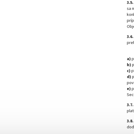
3.5.
sa 
kon
prí
Obj
3.6.
pre
a)
p
b)
p
c)
p
d)
p
pov
e)
p
Sec
3.7.
plat
3.8.
doda