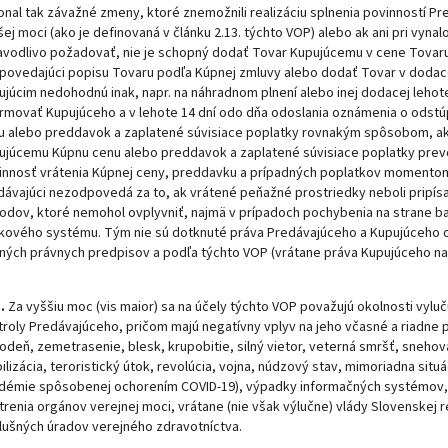
onal tak závažné zmeny, ktoré znemožnili realizáciu splnenia povinností P
šej moci (ako je definovaná v článku 2.13. týchto VOP) alebo ak ani pri vyn
avodlivo požadovať, nie je schopný dodať Tovar Kupujúcemu v cene Tovar
povedajúci popisu Tovaru podľa Kúpnej zmluvy alebo dodať Tovar v dodacej
ujúcim nedohodnú inak, napr. na náhradnom plnení alebo inej dodacej lehote
ormovať Kupujúceho a v lehote 14 dní odo dňa odoslania oznámenia o odstú
u alebo preddavok a zaplatené súvisiace poplatky rovnakým spôsobom, aký K
ujúcemu Kúpnu cenu alebo preddavok a zaplatené súvisiace poplatky prevo
innosť vrátenia Kúpnej ceny, preddavku a prípadných poplatkov momentom, 
dávajúci nezodpovedá za to, ak vrátené peňažné prostriedky neboli pripís
odov, ktoré nemohol ovplyvniť, najmä v prípadoch pochybenia na strane b
kového systému. Tým nie sú dotknuté práva Predávajúceho a Kupujúceho o
tných právnych predpisov a podľa týchto VOP (vrátane práva Kupujúceho na od
.
Za vyššiu moc (vis maior) sa na účely týchto VOP považujú okolnosti vylu
roly Predávajúceho, pričom majú negatívny vplyv na jeho včasné a riadne pl
deň, zemetrasenie, blesk, krupobitie, silný vietor, veterná smršť, snehová 
lizácia, teroristický útok, revolúcia, vojna, núdzový stav, mimoriadna situ
démie spôsobenej ochorením COVID-19), výpadky informačných systémov, al
trenia orgánov verejnej moci, vrátane (nie však výlučne) vlády Slovenskej r
slušných úradov verejného zdravotníctva.