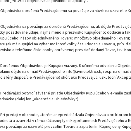
čidlom „Potvrdiť objednávku s povinnosťou platby“.
Objednávka doručená Predávajúcemu sa považuje za návrh na uzavretie Kú
Objednávka sa považuje za doručenú Predávajúcemu, ak dôjde Predávajúce
tky požadované údaje, najmä meno a priezvisko Kupujúceho; dodaciu a fakt
Kupujúceho; názov objednávaného Tovaru; množstvo objednaného Tovaru; 
aru (ak má Kupujúci na výber možnosť voľby času dodania Tovaru), príp. ď
ezvisko a telefónne číslo osoby oprávnenej prevziať dodaný Tovar, tzv. Kon
Doručenou Objednávkou je Kupujúci viazaný. K účinnému odvolaniu Objedná
olanie dôjde na e-mail Predávajúceho info@avmelektro.sk, resp. na e-mai
do sféry dispozície Predávajúceho) skôr, ako Predávajúci uskutoční Akcept
Predávajúci potvrdí záväzné prijatie Objednávky Kupujúceho v e-maile za
ednávke (ďalej len „Akceptácia Objednávky“).
Pri predaji v obchode, ktorému nepredchádzala Objednávka a pri ktorom 
odnutá a uzavretá v rámci súčasnej fyzickej prítomnosti Predávajúceho a
uva považuje za uzavretú prevzatím Tovaru a zaplatením Kúpnej ceny Kupu