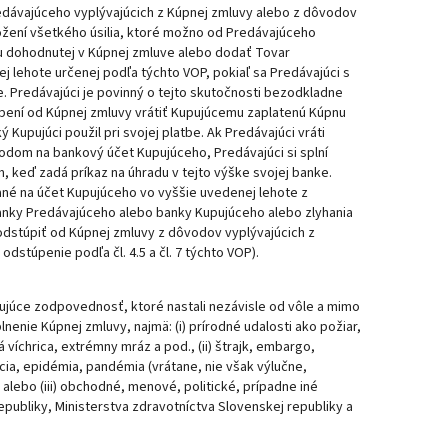
redávajúceho vyplývajúcich z Kúpnej zmluvy alebo z dôvodov
aložení všetkého úsilia, ktoré možno od Predávajúceho
u dohodnutej v Kúpnej zmluve alebo dodať Tovar
 lehote určenej podľa týchto VOP, pokiaľ sa Predávajúci s
. Predávajúci je povinný o tejto skutočnosti bezodkladne
pení od Kúpnej zmluvy vrátiť Kupujúcemu zaplatenú Kúpnu
upujúci použil pri svojej platbe. Ak Predávajúci vráti
dom na bankový účet Kupujúceho, Predávajúci si splní
keď zadá príkaz na úhradu v tejto výške svojej banke.
ané na účet Kupujúceho vo vyššie uvedenej lehote z
anky Predávajúceho alebo banky Kupujúceho alebo zlyhania
dstúpiť od Kúpnej zmluvy z dôvodov vyplývajúcich z
stúpenie podľa čl. 4.5 a čl. 7 týchto VOP).
čujúce zodpovednosť, ktoré nastali nezávisle od vôle a mimo
nenie Kúpnej zmluvy, najmä: (i) prírodné udalosti ako požiar,
víchrica, extrémny mráz a pod., (ii) štrajk, embargo,
ácia, epidémia, pandémia (vrátane, nie však výlučne,
ebo (iii) obchodné, menové, politické, prípadne iné
epubliky, Ministerstva zdravotníctva Slovenskej republiky a