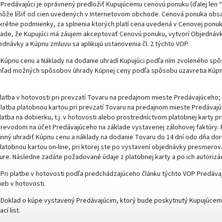
Predávajúci je oprávnený predložiť Kupujúcemu cenovú ponuku (ďalej len
môže líšiť od cien uvedených v Internetovom obchode. Cenová ponuka obsa
krétne podmienky, za splnenia ktorých platí cena uvedená v Cenovej pon
pade, že Kupujúci má záujem akceptovať Cenovú ponuku, vytvorí Objednáv
ednávky a Kúpnu zmluvu sa aplikujú ustanovenia čl. 2 týchto VOP.
Kúpnu cenu a Náklady na dodanie uhradí Kupujúci podľa ním zvoleného s
hľad možných spôsobov úhrady Kúpnej ceny podľa spôsobu uzavretia Kúpne
latba v hotovosti pri prevzatí Tovaru na predajnom mieste Predávajúceho;
latba platobnou kartou pri prevzatí Tovaru na predajnom mieste Predávaj
latba na dobierku, t.j. v hotovosti alebo prostredníctvom platobnej karty p
revodom na účet Predávajúceho na základe vystavenej zálohovej faktúry. Pok
inný uhradiť Kúpnu cenu a náklady na dodanie Tovaru do 14 dní odo dňa dor
latobnou kartou on-line, pri ktorej ste po vystavení objednávky presmer
ure. Následne zadáte požadované údaje z platobnej karty a po ich autorizá
Pri platbe v hotovosti podľa predchádzajúceho článku týchto VOP Predávaj
ieb v hotovosti.
Doklad o kúpe vystavený Predávajúcim, ktorý bude poskytnutý Kupujúcemu 
cí list.