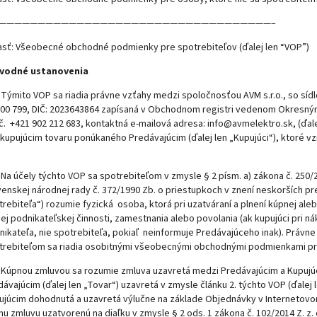
———————————————————————————————————–
časť: Všeobecné obchodné podmienky pre spotrebiteľov (ďalej len “VOP”)
Úvodné ustanovenia
Týmito VOP sa riadia právne vzťahy medzi spoločnosťou AVM s.r.o., so sídlo
900 799, DIČ: 2023643864 zapísaná v Obchodnom registri vedenom Okresným s
. č. +421 902 212 683, kontaktná e-mailová adresa: info@avmelektro.sk, (ďal
e kupujúcim tovaru ponúkaného Predávajúcim (ďalej len „Kupujúci“), ktoré v
Na účely týchto VOP sa spotrebiteľom v zmysle § 2 písm. a) zákona č. 250/
venskej národnej rady č. 372/1990 Zb. o priestupkoch v znení neskorších pr
trebiteľa“) rozumie fyzická osoba, ktorá pri uzatváraní a plnení kúpnej ale
ej podnikateľskej činnosti, zamestnania alebo povolania (ak kupujúci pri ná
nikateľa, nie spotrebiteľa, pokiaľ neinformuje Predávajúceho inak). Právne
trebiteľom sa riadia osobitnými všeobecnými obchodnými podmienkami pre 
Kúpnou zmluvou sa rozumie zmluva uzavretá medzi Predávajúcim a Kupujú
dávajúcim (ďalej len „Tovar“) uzavretá v zmysle článku 2. týchto VOP (ďale
ujúcim dohodnutá a uzavretá výlučne na základe Objednávky v Internetovo
nu zmluvu uzatvorenú na diaľku v zmysle § 2 ods. 1 zákona č. 102/2014 Z. z.