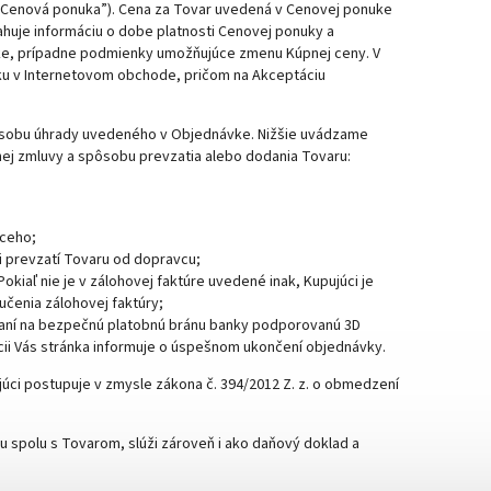
 “Cenová ponuka”). Cena za Tovar uvedená v Cenovej ponuke
huje informáciu o dobe platnosti Cenovej ponuky a
uke, prípadne podmienky umožňujúce zmenu Kúpnej ceny. V
ku v Internetovom obchode, pričom na Akceptáciu
pôsobu úhrady uvedeného v Objednávke. Nižšie uvádzame
j zmluvy a spôsobu prevzatia alebo dodania Tovaru:
úceho;
ri prevzatí Tovaru od dopravcu;
iaľ nie je v zálohovej faktúre uvedené inak, Kupujúci je
učenia zálohovej faktúry;
ovaní na bezpečnú platobnú bránu banky podporovanú 3D
cii Vás stránka informuje o úspešnom ukončení objednávky.
úci postupuje v zmysle zákona č. 394/2012 Z. z. o obmedzení
spolu s Tovarom, slúži zároveň i ako daňový doklad a