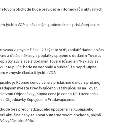
ternetovom obchode bude pravidelne informovať o aktuálnych
rem týchto VOP aj záväznými podmienkami príslušnej akcie.
ovaná v zmysle článku 2.7 týchto VOP, zaplatiť riadne a včas
aru a ďalšie náklady a poplatky spojené s dodaním Tovaru,
poplatky súvisiace s dodaním Tovaru (ďalej len “Náklady za
VOP. Kupujúci berie na vedomie a súhlasí, že popri Kúpnej
ru v zmysle článku 6 týchto VOP.
úceho je Kúpnou cenou cena s príslušnou daňou z pridanej
 predajnom mieste Predávajúceho vzťahujúcej sa na Tovar,
edníctvom Objednávky, Kúpna cena je cena s DPH uvedená v
ania Objednávky Kupujúceho Predávajúcemu.
bchode bez predchádzajúceho upozornenia Kupujúceho.
ril aktuálne ceny za Tovar v Internetovom obchode, najmä
 PVC vyšším ako 30%.