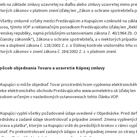
žieb na základe zmluvy uzavretej na diaľku alebo zmluvy uzavretej mimo p
ktorých zákonov v platnom znení (ďalej len „Zákon o ochrane spotrebiteľa p
Všetky zmluvné vzťahy medzi Predávajúcim a Kupujúcim vzniknuté na základ
uvou, týmito VOP a reklamačným poriadkom Predávajúceho (ďalej len „Rek
venskej republiky, najmä príslušnými ustanoveniami zákona č. 40/1964 Zb. O
čiansky zákonník“), Zákona o ochrane spotrebiteľa, a v niektorých prípado
ne a doplnení zákona č. 128/2002 Z. z. o štátnej kontrole vnútorného trhu 
torých zákonov v znení zákona č. 284/2002 Z. z. v platnom znení.
Spôsob objednania Tovaru a uzavretie Kúpnej zmluvy
Kupujúci si môže objednať Tovar prostredníctvom vyplnenia elektronické
ánke elektronického obchodu Predávajúceho www.avmelektro.sk (ďalej len “
sobom určeným v nasledovných ustanoveniach tohto článku VOP.
Kupujúci vyplní všetky požadované údaje uvedené v Objednávke. Pred de
ednávku a zadané údaje skontrolovať a prípadne zmeniť. Zmena vyplnených
prava a platba“, ktorým sa Kupujúci vráti do predošlých krokov v rámci v
onať. Po prekontrolovaní zadaných údajov a ich prípadnej zmene zo strany 