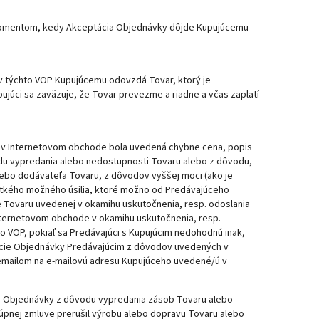
momentom, kedy Akceptácia Objednávky dôjde Kupujúcemu
v týchto VOP Kupujúcemu odovzdá Tovar, ktorý je
júci sa zaväzuje, že Tovar prevezme a riadne a včas zaplatí
k v Internetovom obchode bola uvedená chybne cena, popis
du vypredania alebo nedostupnosti Tovaru alebo z dôvodu,
ebo dodávateľa Tovaru, z dôvodov vyššej moci (ako je
všetkého možného úsilia, ktoré možno od Predávajúceho
 Tovaru uvedenej v okamihu uskutočnenia, resp. odoslania
ternetovom obchode v okamihu uskutočnenia, resp.
o VOP, pokiaľ sa Predávajúci s Kupujúcim nedohodnú inak,
tácie Objednávky Predávajúcim z dôvodov uvedených v
emailom na e-mailovú adresu Kupujúceho uvedené/ú v
de Objednávky z dôvodu vypredania zásob Tovaru alebo
úpnej zmluve prerušil výrobu alebo dopravu Tovaru alebo