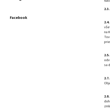
tla
2.3.
Facebook
2.4.
vše
na 
Tov
pri
2.5.
odv
sa 
2.7.
Obj
2.8.
doh
zml