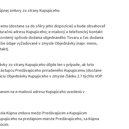
pnej zmluvy zo strany Kupujúceho.
mu (dostane sa do sféry jeho dispozície) a bude obsahovať
uračnú adresu Kupujúceho; e-mailový a telefonický kontakt
zvolený spôsob dodania objednaného Tovaru a čas dodania
alšie údaje vyžadované v zmysle Objednávky (napr. meno,
takt).
vky zo strany Kupujúceho dôjde len v prípade, ak toto
l zástupcu Predávajúceho priradeného Kupujúcemu (dostane
áciu Objednávky Kupujúceho v zmysle článku 2.7 týchto VOP.
slanom na e-mailovú adresu Kupujúceho uvedenú v
bola Kúpna zmluva medzi Predávajúcim a Kupujúcim
 Kupujúceho na predajnom mieste Predávajúceho, sa Kúpna
júcim.