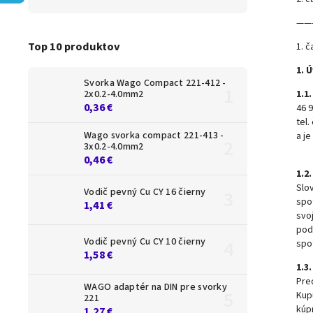
——
Top 10 produktov
1. 
1. 
Svorka Wago Compact 221-412 -
2x0.2-4.0mm2
1.1.
0,36 €
46 
tel
Wago svorka compact 221-413 -
a j
3x0.2-4.0mm2
0,46 €
1.2.
Slo
Vodič pevný Cu CY 16 čierny
spo
1,41 €
svoj
pod
Vodič pevný Cu CY 10 čierny
spo
1,58 €
1.3.
Pre
WAGO adaptér na DIN pre svorky
Kup
221
kúp
1,27 €