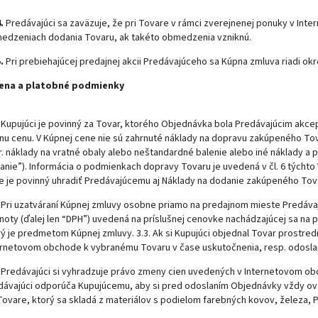
.
Predávajúci sa zaväzuje, že pri Tovare v rámci zverejnenej ponuky v In
edzeniach dodania Tovaru, ak takéto obmedzenia vzniknú.
.
Pri prebiehajúcej predajnej akcii Predávajúceho sa Kúpna zmluva riadi ok
Cena a platobné podmienky
Kupujúci je povinný za Tovar, ktorého Objednávka bola Predávajúcim akcept
nu cenu. V Kúpnej cene nie sú zahrnuté náklady na dopravu zakúpeného Tov
r. náklady na vratné obaly alebo neštandardné balenie alebo iné náklady a 
anie”). Informácia o podmienkach dopravy Tovaru je uvedená v čl. 6 týchto 
e je povinný uhradiť Predávajúcemu aj Náklady na dodanie zakúpeného Tova
Pri uzatváraní Kúpnej zmluvy osobne priamo na predajnom mieste Predávaj
noty (ďalej len “DPH”) uvedená na príslušnej cenovke nachádzajúcej sa na
rý je predmetom Kúpnej zmluvy. 3.3. Ak si Kupujúci objednal Tovar prostr
ernetovom obchode k vybranému Tovaru v čase uskutočnenia, resp. odosl
Predávajúci si vyhradzuje právo zmeny cien uvedených v Internetovom o
dávajúci odporúča Kupujúcemu, aby si pred odoslaním Objednávky vždy ove
 Tovare, ktorý sa skladá z materiálov s podielom farebných kovov, železa,