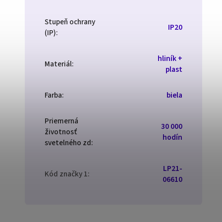
Stupeň ochrany
IP20
(IP)
:
hliník +
Materiál
:
plast
Farba
:
biela
Priemerná
30 000
životnosť
hodín
svetelného zd
:
LP21-
Kód značky 1
:
06610