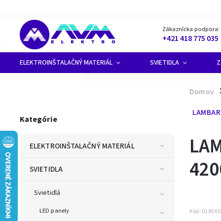
Zákaznícka podpora:
+421 418 775 035
ELEKTROINŠTALAČNÝ MATERIÁL
SVIETIDLA
Z
Domov
/
LAMBARI
Kategórie
LAM
ELEKTROINŠTALAČNÝ MATERIÁL
420
SVIETIDLA
Svietidlá
LED panely
Kód:
01806