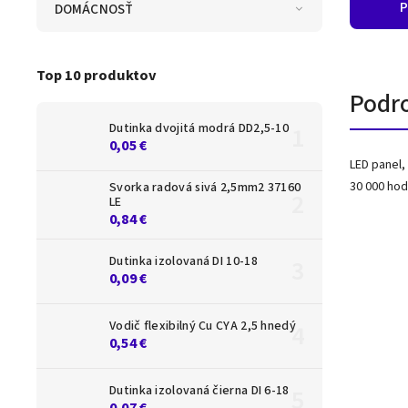
P
DOMÁCNOSŤ
Top 10 produktov
Podr
Dutinka dvojitá modrá DD2,5-10
0,05 €
LED panel,
30 000 hod
Svorka radová sivá 2,5mm2 37160
LE
0,84 €
Dutinka izolovaná DI 10-18
0,09 €
Vodič flexibilný Cu CYA 2,5 hnedý
0,54 €
Dutinka izolovaná čierna DI 6-18
0,07 €