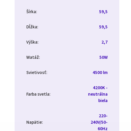
Šírka
:
59,5
Dĺžka
:
59,5
Výška
:
2,7
Watáž
:
50W
Svietivosť
:
4500 lm
4200K -
Farba svetla
:
neutrálna
biela
220-
Napätie
:
240V/50-
60Hz