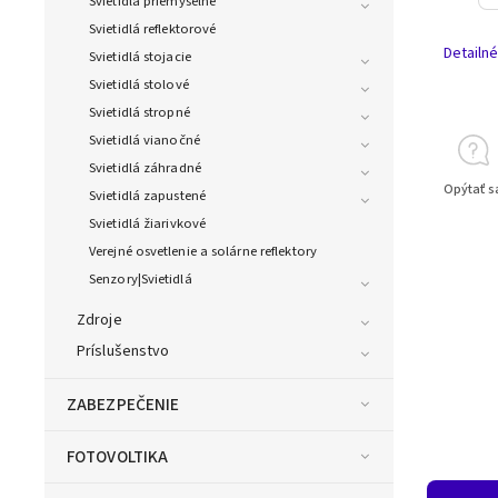
Svietidlá priemyselné
Svietidlá reflektorové
Detailné
Svietidlá stojacie
Svietidlá stolové
Svietidlá stropné
Svietidlá vianočné
Svietidlá záhradné
Opýtať s
Svietidlá zapustené
Svietidlá žiarivkové
Verejné osvetlenie a solárne reflektory
Senzory|Svietidlá
Zdroje
Príslušenstvo
ZABEZPEČENIE
FOTOVOLTIKA