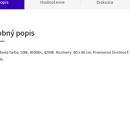
opis
Hodnotenie
Diskusia
obný popis
 biela farba. 50W, 4500lm, 4200K. Rozmery: 60 x 60 cm. Priemerná životnosť:
ín.