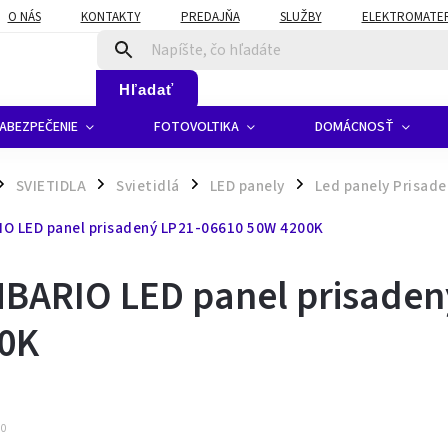
O NÁS
KONTAKTY
PREDAJŇA
SLUŽBY
ELEKTROMATERI
Hľadať
ABEZPEČENIE
FOTOVOLTIKA
DOMÁCNOSŤ
SVIETIDLA
Svietidlá
LED panely
Led panely Prisad
/
/
/
O LED panel prisadený LP21-06610 50W 4200K
BARIO LED panel prisaden
0K
00