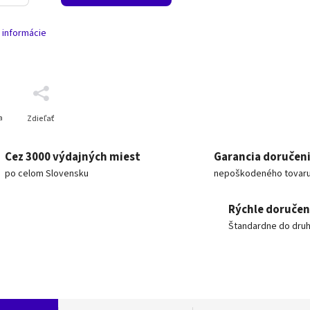
 informácie
a
Zdieľať
Cez 3000 výdajných miest
Garancia doručen
po celom Slovensku
nepoškodeného tovar
Rýchle doručen
Štandardne do dru