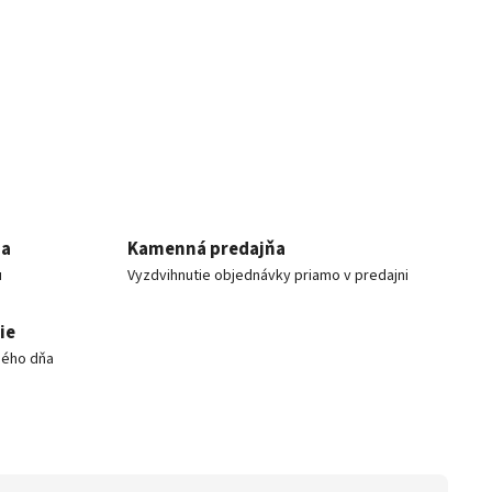
ia
Kamenná predajňa
u
Vyzdvihnutie objednávky priamo v predajni
ie
hého dňa