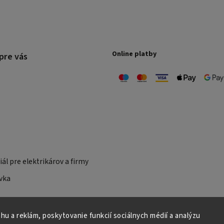
Online platby
pre vás
ál pre elektrikárov a firmy
vka
u a reklám, poskytovanie funkcií sociálnych médií a analýzu