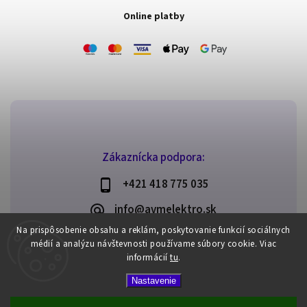
Online platby
Zákaznícka podpora:
+421 418 775 035
info@avmelektro.sk
Na prispôsobenie obsahu a reklám, poskytovanie funkcií sociálnych
médií a analýzu návštevnosti používame súbory cookie.
Viac
informácií
tu
.
Copyright 2026
AVM elektro
. Všetky práva vyhradené.
Nastavenie
Upraviť nastavenie cookies
Vytvořil
Shoptet
| Design
Shoptak.cz