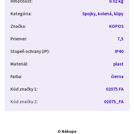
Hmotnosť
:
0.02 kg
Kategória
:
Spojky, kolená, klipy
Značka
:
KOPOS
Priemer
:
7,5
Stupeň ochrany (IP)
:
IP40
Materiál
:
plast
Farba
:
čierna
Kód značky 1
:
02075 FA
Kód značky 2
:
02075_FA
O Nákupe