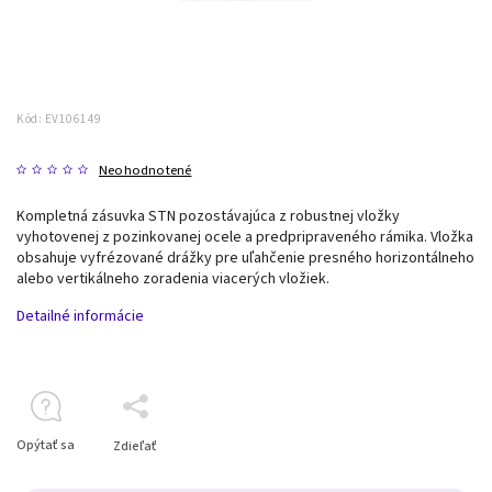
Kód:
EV106149
Neohodnotené
Kompletná zásuvka STN pozostávajúca z robustnej vložky
vyhotovenej z pozinkovanej ocele a predpripraveného rámika. Vložka
obsahuje vyfrézované drážky pre uľahčenie presného horizontálneho
alebo vertikálneho zoradenia viacerých vložiek.
Detailné informácie
Opýtať sa
Zdieľať