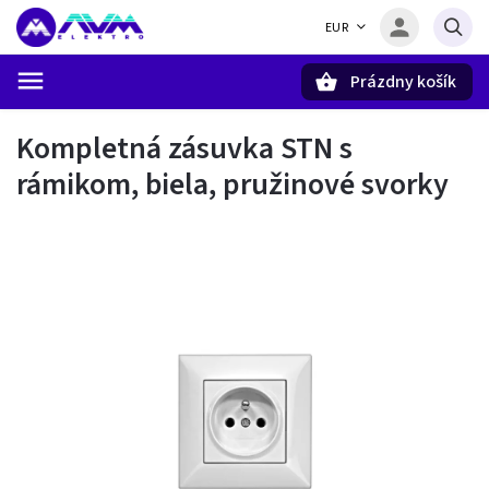
EUR
Prázdny košík
Hľadať
Kompletná zásuvka STN s
rámikom, biela, pružinové svorky