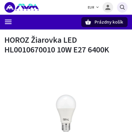
EUR
Prázdny košík
Hľadať
HOROZ Žiarovka LED
HL0010670010 10W E27 6400K