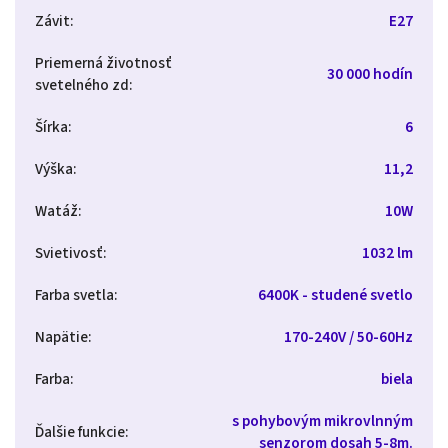
Závit
:
E27
Priemerná životnosť
30 000 hodín
svetelného zd
:
Šírka
:
6
Výška
:
11,2
Watáž
:
10W
Svietivosť
:
1032 lm
Farba svetla
:
6400K - studené svetlo
Napätie
:
170-240V / 50-60Hz
Farba
:
biela
s pohybovým mikrovlnným
Ďalšie funkcie
:
senzorom dosah 5-8m.