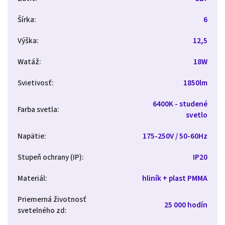
Šírka
:
6
Výška
:
12,5
Watáž
:
18W
Svietivosť
:
1850lm
6400K - studené
Farba svetla
:
svetlo
Napätie
:
175-250V / 50-60Hz
Stupeň ochrany (IP)
:
IP20
Materiál
:
hliník + plast PMMA
Priemerná životnosť
25 000 hodín
svetelného zd
: