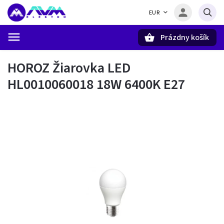
EUR
Prázdny košík
Hľadať
HOROZ Žiarovka LED
HL0010060018 18W 6400K E27