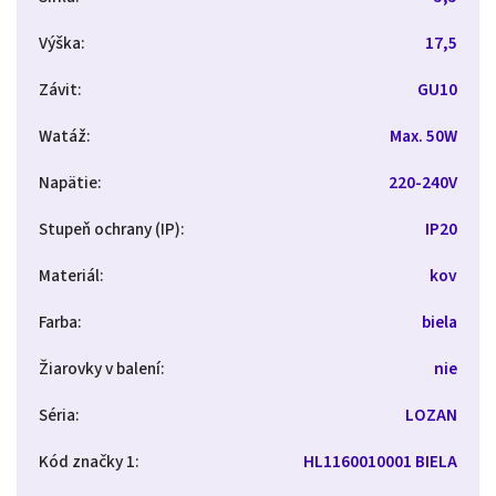
Výška
:
17,5
Závit
:
GU10
Watáž
:
Max. 50W
Napätie
:
220-240V
Stupeň ochrany (IP)
:
IP20
Materiál
:
kov
Farba
:
biela
Žiarovky v balení
:
nie
Séria
:
LOZAN
Kód značky 1
:
HL1160010001 BIELA