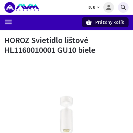
EUR
Prázdny košík
Hľadať
HOROZ Svietidlo lištové
HL1160010001 GU10 biele