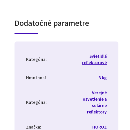
Dodatočné parametre
Svietidlá
Kategória
:
reflektorové
Hmotnosť
:
3 kg
Verejné
osvetlenie a
Kategória
:
solárne
reflektory
Značka
:
HOROZ