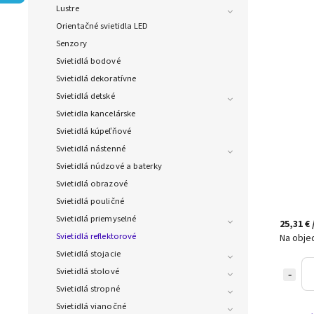
Lustre
Orientačné svietidla LED
Senzory
Svietidlá bodové
Svietidlá dekoratívne
Svietidlá detské
Svietidla kancelárske
Svietidlá kúpeľňové
Svietidlá nástenné
Svietidlá núdzové a baterky
Svietidlá obrazové
Svietidlá pouličné
Svietidlá priemyselné
25,31 €
Svietidlá reflektorové
Na obje
Svietidlá stojacie
Svietidlá stolové
Svietidlá stropné
Svietidlá vianočné