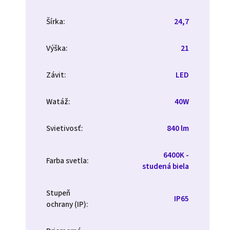
Šírka
:
24,7
Výška
:
21
Závit
:
LED
Watáž
:
40W
Svietivosť
:
840 lm
6400K -
Farba svetla
:
studená biela
Stupeň
IP65
ochrany (IP)
: