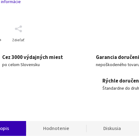
 informácie
a
Zdieľať
Cez 3000 výdajných miest
Garancia doručen
po celom Slovensku
nepoškodeného tovar
Rýchle doručen
Štandardne do dru
opis
Hodnotenie
Diskusia