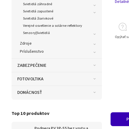
Detailné
Svietidlá záhradné
Svietidlá zapustené
Svietidlá žiarivkové
Verejné osvetlenie a solárne reflektory
Senzory|Svietidlá
Opýtať s
Zdroje
Príslušenstvo
ZABEZPEČENIE
FOTOVOLTIKA
DOMÁCNOSŤ
Top 10 produktov
P
Podpera PV 3P-55 bez vrutu a