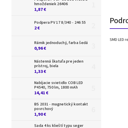
hmoždeniek 26406
1,87 €
Podr
Podpera PV 17 8/340 - 246 55
2 €
SMD LED re
Rámik jednoduchý, farba šedá
0,96 €
Nástenná škatuľa pre jeden
prístroj, biela
1,33 €
Nabíjacie svietidlo COB LED
P4540, 750 lm, 1800 mAh
14,41 €
BS 2031 - magnetický kontakt
povrchový
1,90 €
Sada 4 ks klieští typu seger