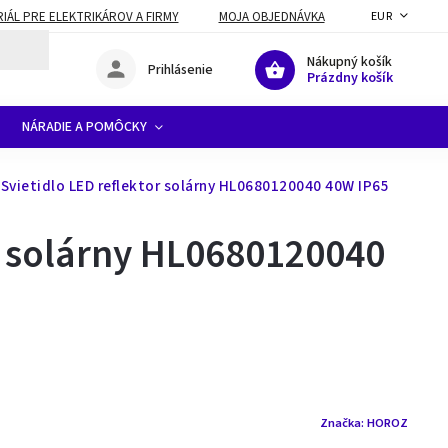
ÁL PRE ELEKTRIKÁROV A FIRMY
MOJA OBJEDNÁVKA
EUR
Nákupný košík
Prihlásenie
Prázdny košík
NÁRADIE A POMÔCKY
vietidlo LED reflektor solárny HL0680120040 40W IP65
r solárny HL0680120040
Značka:
HOROZ