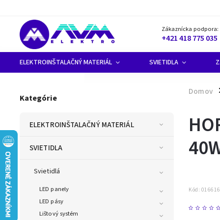
Zákaznícka podpora:
+421 418 775 035
ELEKTROINŠTALAČNÝ MATERIÁL
SVIETIDLA
Z
Domov
/
Kategórie
HOR
ELEKTROINŠTALAČNÝ MATERIÁL
40W
SVIETIDLA
Svietidlá
LED panely
Kód:
01661
LED pásy
Lištový systém