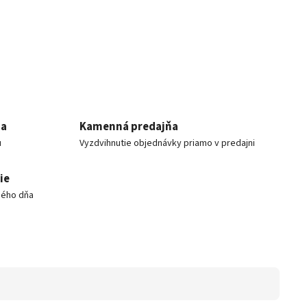
ia
Kamenná predajňa
u
Vyzdvihnutie objednávky priamo v predajni
ie
hého dňa