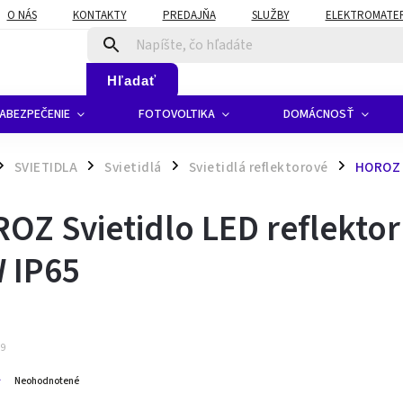
O NÁS
KONTAKTY
PREDAJŇA
SLUŽBY
ELEKTROMATERI
Hľadať
ABEZPEČENIE
FOTOVOLTIKA
DOMÁCNOSŤ
SVIETIDLA
Svietidlá
Svietidlá reflektorové
HOROZ S
/
/
/
OZ Svietidlo LED reflekto
 IP65
69
Neohodnotené