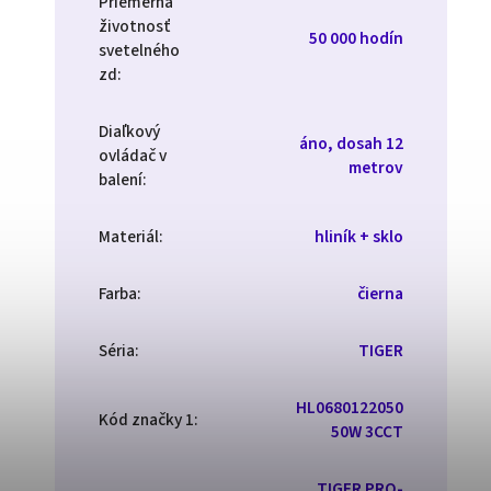
Priemerná
životnosť
50 000 hodín
svetelného
zd
:
Diaľkový
áno, dosah 12
ovládač v
metrov
balení
:
Materiál
:
hliník + sklo
Farba
:
čierna
Séria
:
TIGER
HL0680122050
Kód značky 1
:
50W 3CCT
TIGER PRO-