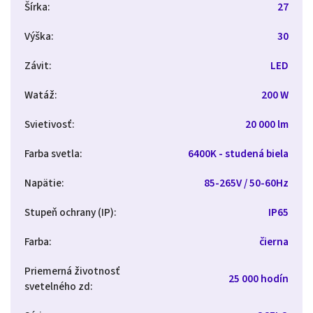
Šírka
:
27
Výška
:
30
Závit
:
LED
Watáž
:
200 W
Svietivosť
:
20 000 lm
Farba svetla
:
6400K - studená biela
Napätie
:
85-265V / 50-60Hz
Stupeň ochrany (IP)
:
IP65
Farba
:
čierna
Priemerná životnosť
25 000 hodín
svetelného zd
: