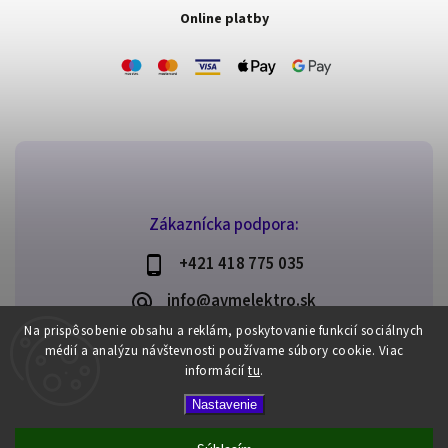
Online platby
Zákaznícka podpora:
+421 418 775 035
info@avmelektro.sk
Na prispôsobenie obsahu a reklám, poskytovanie funkcií sociálnych
médií a analýzu návštevnosti používame súbory cookie.
Viac
informácií
tu
.
Copyright 2026
AVM elektro
. Všetky práva vyhradené.
Nastavenie
Upraviť nastavenie cookies
Vytvořil
Shoptet
| Design
Shoptak.cz