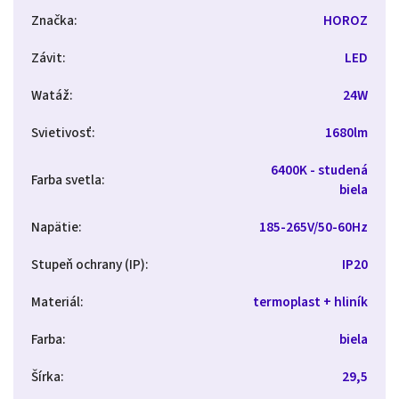
Značka
:
HOROZ
Závit
:
LED
Watáž
:
24W
Svietivosť
:
1680lm
6400K - studená
Farba svetla
:
biela
Napätie
:
185-265V/50-60Hz
Stupeň ochrany (IP)
:
IP20
Materiál
:
termoplast + hliník
Farba
:
biela
Šírka
:
29,5