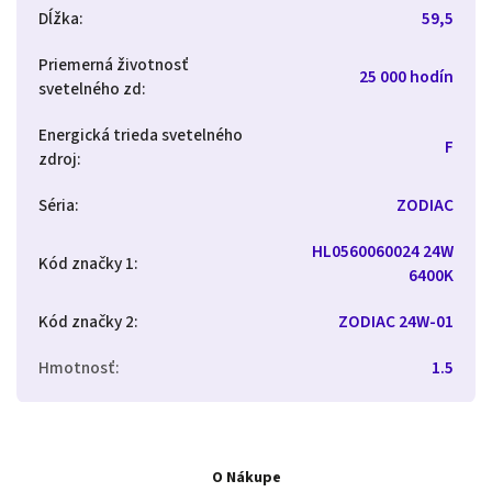
Dĺžka
:
59,5
Priemerná životnosť
25 000 hodín
svetelného zd
:
Energická trieda svetelného
F
zdroj
:
Séria
:
ZODIAC
HL0560060024 24W
Kód značky 1
:
6400K
Kód značky 2
:
ZODIAC 24W-01
Hmotnosť
:
1.5
O Nákupe