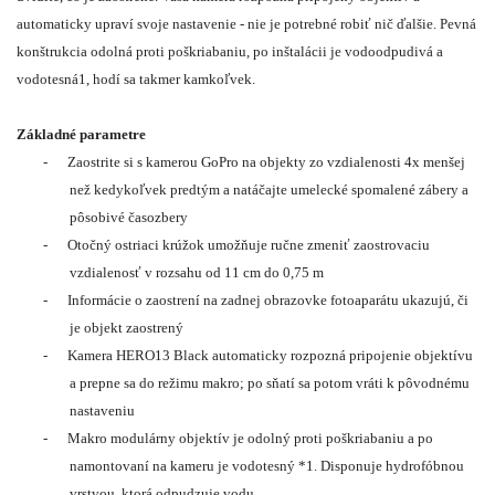
automaticky upraví svoje nastavenie - nie je potrebné robiť nič ďalšie. Pevná
konštrukcia odolná proti poškriabaniu, po inštalácii je vodoodpudivá a
vodotesná1, hodí sa takmer kamkoľvek.
Základné parametre
-
Zaostrite si s kamerou GoPro na objekty zo vzdialenosti 4x menšej
než kedykoľvek predtým a natáčajte umelecké spomalené zábery a
pôsobivé časozbery
-
Otočný ostriaci krúžok umožňuje ručne zmeniť zaostrovaciu
vzdialenosť v rozsahu od 11 cm do 0,75 m
-
Informácie o zaostrení na zadnej obrazovke fotoaparátu ukazujú, či
je objekt zaostrený
-
Kamera HERO13 Black automaticky rozpozná pripojenie objektívu
a prepne sa do režimu makro; po sňatí sa potom vráti k pôvodnému
nastaveniu
-
Makro modulárny objektív je odolný proti poškriabaniu a po
namontovaní na kameru je vodotesný *1. Disponuje hydrofóbnou
vrstvou, ktorá odpudzuje vodu