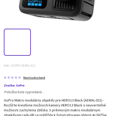
Kód:
GOPRO AEWAL-021
Neohodnotené
Značka:
GoPro
Položka bola vypredaná…
GoPro Makro modulárny objektív pre HERO13 Black (AEWAL-021) -
Rozšírte kreatívne možnosti kamery HERO13 Black o neuveriteľné
možnosti zachytenia zblízka. S prémiovým makro modulárnym
objektívom radu HB sa priblížite k fotografovanej oblasti 4× bližšie