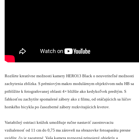
Rozšírte kreatívne možnosti kamery HERO13 Black o neuveriteľné možnosti
zachytenia zblízka. S prémiovým makro modulárnym objektívom radu HB sa
priblížite k fotografovanej oblasti 4× bližšie ako kedykoľvek predtým. S
ľahkosťou zachytíte spomalené zábery ako z filmu, od otáčajúcich sa lúčov
horského bicykla po časozberné zábery rozkvitajúcich kvetov.
Variabilný ostriaci krúžok umožňuje ručne nastaviť zaostrovaciu
vzdialenosť od 11 cm do 0,75 ma zároveň na obrazovke fotoaparátu presne
uvidíte, čo je zaostrené. Vaša kamera rozpozná pripojený objektív a