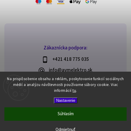
Zákaznícka podpora:
+421 418 775 035
info@avmelektro.sk
Na prispôsobenie obsahu a reklám, poskytovanie funkcií sociálnych
médií a analýzu návštevnosti používame súbory cookie.
Viac
informácií
tu
.
Copyright 2026
AVM elektro
. Všetky práva vyhradené.
Nastavenie
Upraviť nastavenie cookies
Vytvořil
Shoptet
| Design
Shoptak.cz
Súhlasím
Odmietnuť