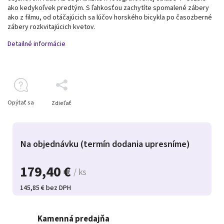
ako kedykoľvek predtým. S ľahkosťou zachytíte spomalené zábery
ako z filmu, od otáčajúcich sa lúčov horského bicykla po časozberné
zábery rozkvitajúcich kvetov.
Detailné informácie
Opýtať sa
Zdieľať
Na objednávku (termín dodania upresníme)
179,40 €
/ ks
145,85 € bez DPH
Kamenná predajňa