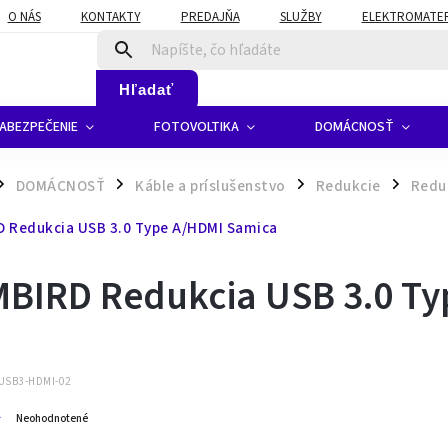
O NÁS
KONTAKTY
PREDAJŇA
SLUŽBY
ELEKTROMATERI
Hľadať
ABEZPEČENIE
FOTOVOLTIKA
DOMÁCNOSŤ
DOMÁCNOSŤ
Káble a príslušenstvo
Redukcie
Redu
/
/
/
 Redukcia USB 3.0 Type A/HDMI Samica
BIRD Redukcia USB 3.0 Ty
USB3-HDMI-02
Neohodnotené