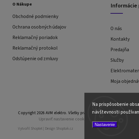
O Nákupe
Informácie 
Obchodné podmienky
Ochrana osobných údajov
O nás
Reklamačný poriadok
Kontakty
Reklamačný protokol
Predajňa
Odstúpenie od zmluvy
Služby
Elektromateri
Moja objedná
Na prispôsobenie obsah
návštevnosti používam
Copyright 2026
AVM elektro
. Všetky práva vyhradené.
Upraviť nastavenie cookies
Nastavenie
Vytvořil
Shoptet
| Design
Shoptak.cz