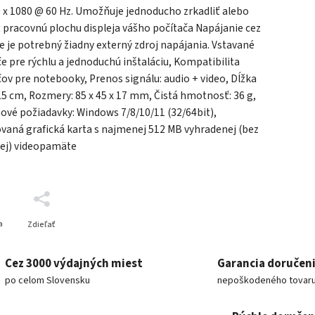
 x 1080 @ 60 Hz. Umožňuje jednoducho zrkadliť alebo
ť pracovnú plochu displeja vášho počítača Napájanie cez
e je potrebný žiadny externý zdroj napájania. Vstavané
e pre rýchlu a jednoduchú inštaláciu, Kompatibilita
ov pre notebooky, Prenos signálu: audio + video, Dĺžka
15 cm, Rozmery: 85 x 45 x 17 mm, Čistá hmotnosť: 36 g,
vé požiadavky: Windows 7/8/10/11 (32/64bit),
vaná grafická karta s najmenej 512 MB vyhradenej (bez
nej) videopamäte
a
Zdieľať
Cez 3000 výdajných miest
Garancia doručen
po celom Slovensku
nepoškodeného tovar