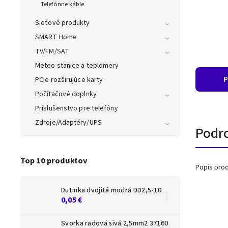
Telefónne káble
Sieťové produkty
SMART Home
TV/FM/SAT
Meteo stanice a teplomery
P
PCIe rozširujúce karty
Počítačové doplnky
Príslušenstvo pre telefóny
Zdroje/Adaptéry/UPS
Podr
Top 10 produktov
Popis prod
Dutinka dvojitá modrá DD2,5-10
0,05 €
Svorka radová sivá 2,5mm2 37160