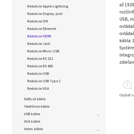
až 1920
Redukcie Apple Lightning
rozšíri
Redukcie Display port
USB, ni
Redukcie DVI
ovládač
Redukcie Ethernet
ovládač
Redukcie HDMI
kábla: 
Redukcie Jack
Systémo
Redukcie Micro USB
Integro
Redukcie RS 232
zdieľa
Redukcie RS 485
Redukcie USB
Redukcie USB Type C
Redukcie VGA
Opýtať s
Sieťové káble
Telefónne káble
USB káble
VGA káble
Video káble