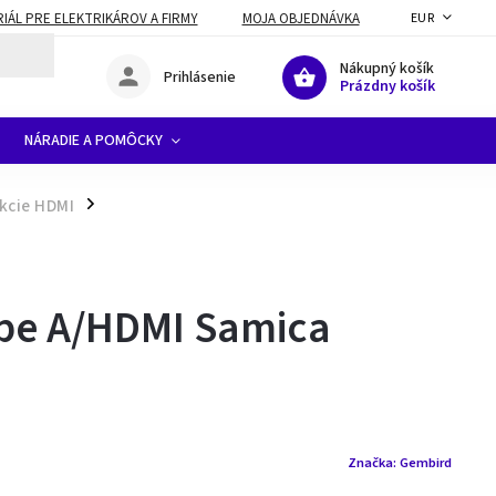
ÁL PRE ELEKTRIKÁROV A FIRMY
MOJA OBJEDNÁVKA
EUR
Nákupný košík
Prihlásenie
Prázdny košík
NÁRADIE A POMÔCKY
kcie HDMI
/
pe A/HDMI Samica
Značka:
Gembird