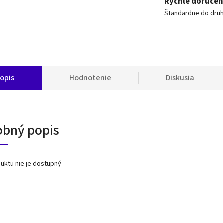
Rýchle doručen
Štandardne do dru
opis
Hodnotenie
Diskusia
obný popis
uktu nie je dostupný