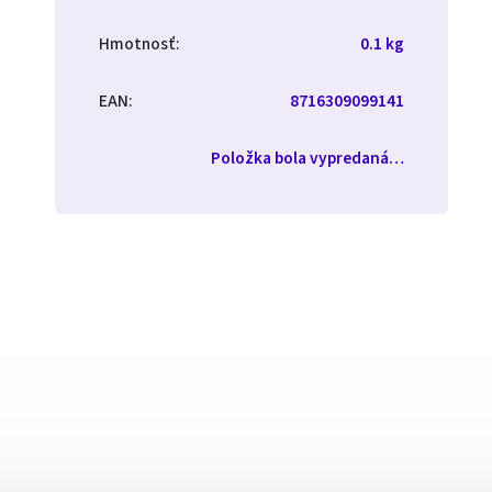
Hmotnosť
:
0.1 kg
EAN
:
8716309099141
Položka bola vypredaná…