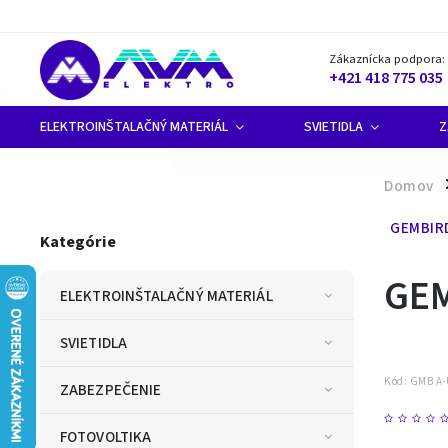
Zákaznícka podpora:
+421 418 775 035
ELEKTROINŠTALAČNÝ MATERIÁL
SVIETIDLA
Z
Domov
/
GEMBIRD
Kategórie
GEM
ELEKTROINŠTALAČNÝ MATERIÁL
SVIETIDLA
Kód:
GMB A-
ZABEZPEČENIE
FOTOVOLTIKA