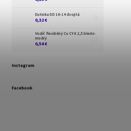
Dutinka DD 16-14 dvojitá
0,32 €
Vodič flexibilný Cu CYA 2,5 bledo-
modrý
0,54 €
Instagram
Facebook