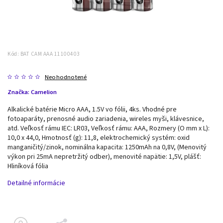
Kód:
BAT CAM AAA 11100403
Neohodnotené
Značka:
Camelion
Alkalické batérie Micro AAA, 1.5V vo fólii, 4ks. Vhodné pre
fotoaparáty, prenosné audio zariadenia, wireles myši, klávesnice,
atd. Veľkosť rámu IEC: LR03, Veľkosť rámu: AAA, Rozmery (O mm x L):
10,0 x 44,0, Hmotnosť (g): 11,8, elektrochemický systém: oxid
manganičitý/zinok, nominálna kapacita: 1250mAh na 0,8V, (Menovitý
výkon pri 25mA nepretržitý odber), menovité napätie: 1,5V, plášť:
Hliníková fólia
Detailné informácie