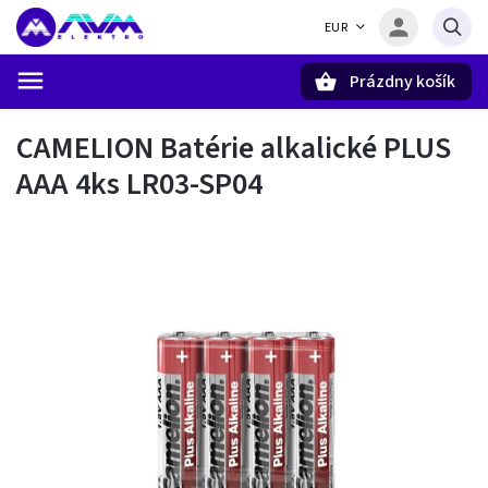
EUR
Prázdny košík
Hľadať
CAMELION Batérie alkalické PLUS
AAA 4ks LR03-SP04