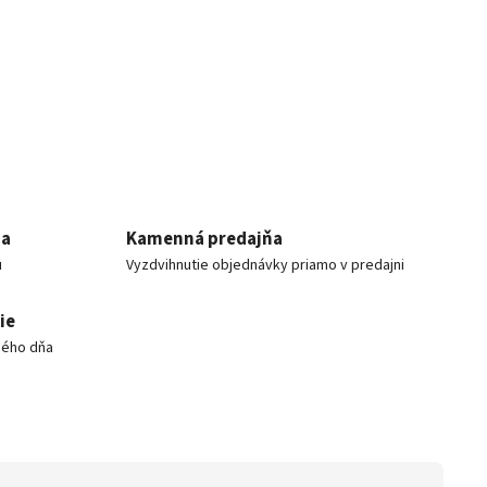
ia
Kamenná predajňa
u
Vyzdvihnutie objednávky priamo v predajni
ie
hého dňa