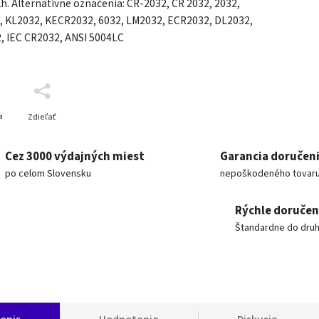
. Alternatívne označenia: CR-2032, CR 2032, 2032,
, KL2032, KECR2032, 6032, LM2032, ECR2032, DL2032,
, IEC CR2032, ANSI 5004LC
a
Zdieľať
Cez 3000 výdajných miest
Garancia doručen
po celom Slovensku
nepoškodeného tovar
Rýchle doručen
Štandardne do dru