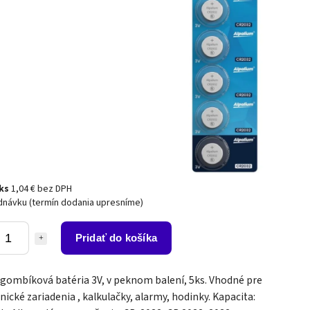
 ks
1,04 € bez DPH
dnávku (termín dodania upresníme)
Pridať do košíka
 gombíková batéria 3V, v peknom balení, 5ks. Vhodné pre
nické zariadenia , kalkulačky, alarmy, hodinky. Kapacita: