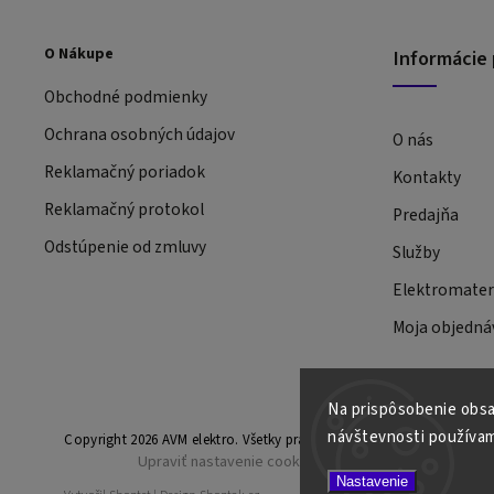
O Nákupe
Informácie 
Obchodné podmienky
Ochrana osobných údajov
O nás
Reklamačný poriadok
Kontakty
Reklamačný protokol
Predajňa
Odstúpenie od zmluvy
Služby
Elektromateri
Moja objedná
Na prispôsobenie obsah
návštevnosti používam
Copyright 2026
AVM elektro
. Všetky práva vyhradené.
Upraviť nastavenie cookies
Nastavenie