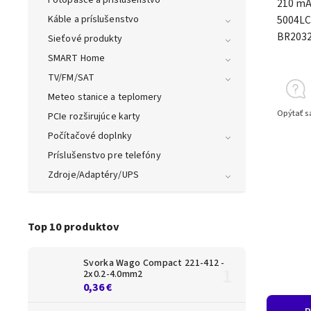
210 mAh
5004LC
Káble a príslušenstvo
BR2032
Sieťové produkty
SMART Home
TV/FM/SAT
Meteo stanice a teplomery
Opýtať s
PCIe rozširujúce karty
Počítačové doplnky
Príslušenstvo pre telefóny
Zdroje/Adaptéry/UPS
Top 10 produktov
Svorka Wago Compact 221-412 -
2x0.2-4.0mm2
0,36 €