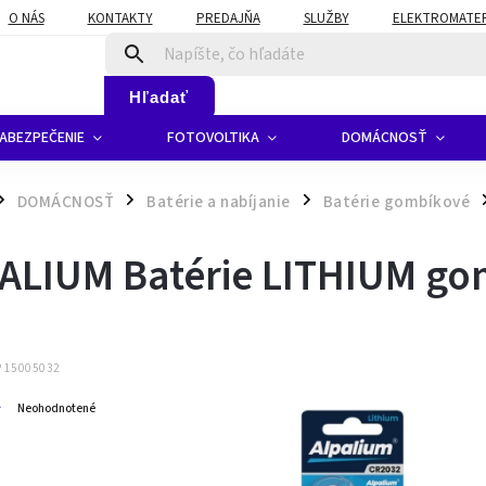
O NÁS
KONTAKTY
PREDAJŇA
SLUŽBY
ELEKTROMATERI
Hľadať
ABEZPEČENIE
FOTOVOLTIKA
DOMÁCNOSŤ
DOMÁCNOSŤ
Batérie a nabíjanie
Batérie gombíkové
/
/
/
ALIUM Batérie LITHIUM go
P 15005032
Neohodnotené