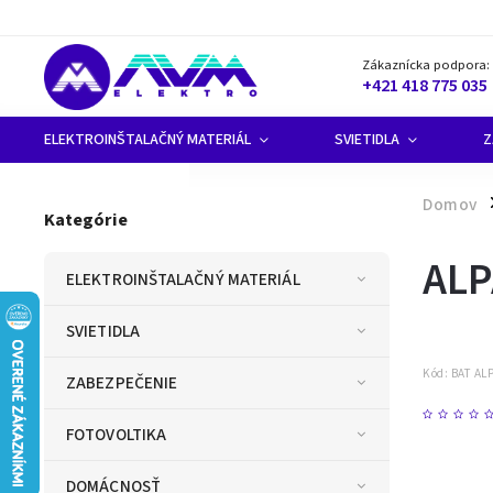
Zákaznícka podpora:
+421 418 775 035
ELEKTROINŠTALAČNÝ MATERIÁL
SVIETIDLA
Z
Domov
/
Kategórie
ALP
ELEKTROINŠTALAČNÝ MATERIÁL
SVIETIDLA
Kód:
BAT AL
ZABEZPEČENIE
FOTOVOLTIKA
DOMÁCNOSŤ