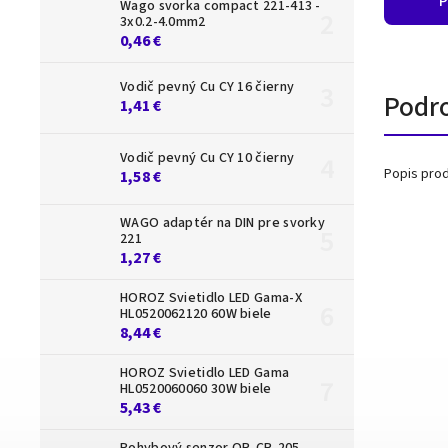
P
Wago svorka compact 221-413 -
3x0.2-4.0mm2
0,46 €
Vodič pevný Cu CY 16 čierny
Podr
1,41 €
Vodič pevný Cu CY 10 čierny
Popis prod
1,58 €
WAGO adaptér na DIN pre svorky
221
1,27 €
HOROZ Svietidlo LED Gama-X
HL0520062120 60W biele
8,44 €
HOROZ Svietidlo LED Gama
HL0520060060 30W biele
5,43 €
Pohybový senzor OR-CR-205