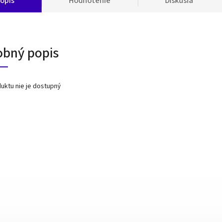
opis
Hodnotenie
Diskusia
obný popis
uktu nie je dostupný