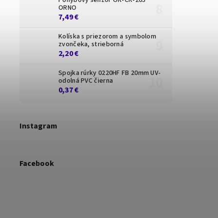
ORNO
7,49 €
Kolíska s priezorom a symbolom
zvončeka, strieborná
2,20 €
Spojka rúrky 0220HF FB 20mm UV-
odolná PVC čierna
0,37 €
Instagram
Facebook